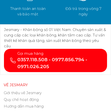
Thanh toán an toàn
Đổi trả trong vòng 7
và bảo mật
ngày
Jesmary - Khăn bông số 01 Việt Nam. Chuyên sản xuất &
cung cấp các loại khăn bông, khăn tắm cao cấp. Tư vấn
thiết kế khăn quà tặng, sản xuất khăn bông theo yêu
cầu.
Gọi mua hàng
0357.118.508 - 0977.856.794 -
0971.026.205
VỀ JESMARY
Giới thiệu về Jesmary
Quy chế hoạt động
Hướng dẫn mua hàng