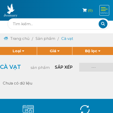
(
0
)
MENU
Trang chủ
Sản phẩm
Cà vạt
Loại
Giá
Bộ lọc
CÀ VẠT
SẮP XẾP
sản phẩm
Chưa có dữ liệu