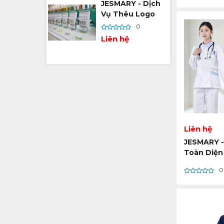
Liệu
JESMARY - Dịch
Toàn Cầu
Vụ Thêu Logo
Theo Yêu Cầu –
0
Tối Ưu Hóa Hình
Liên hệ
Ảnh Thương Hiệu
Trên Mọi Chất
Liệu
Liên hệ
JESMARY -
Toàn Diện
Phục Điều
0
Đại – Thiế
Theo Yêu