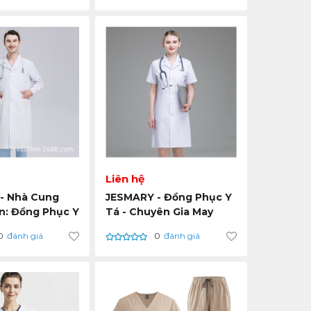
Liên hệ
- Nhà Cung
JESMARY - Đồng Phục Y
n: Đồng Phục Y
Tá - Chuyên Gia May
Lượng Xuất
Đồng Phục Đạt Chuẩn
0
đánh giá
0
đánh giá
 Bỉ Sau Nhiều
Xanh