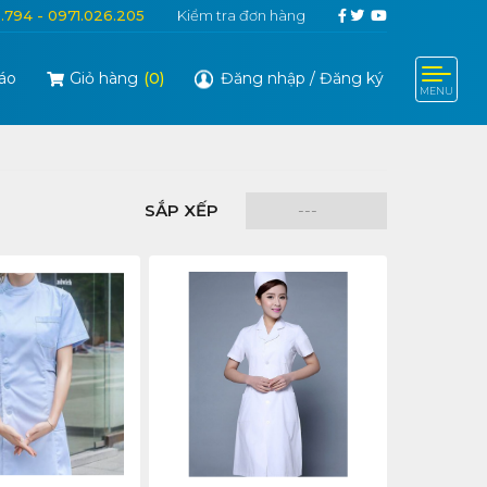
6.794 - 0971.026.205
Kiểm tra đơn hàng
áo
Giỏ hàng
(
0
)
Đăng nhập
/
Đăng ký
MENU
SẮP XẾP