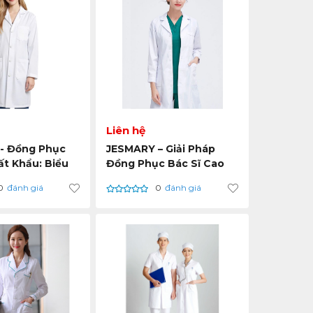
Liên hệ
- Đồng Phục
JESMARY – Giải Pháp
ất Khẩu: Biểu
Đồng Phục Bác Sĩ Cao
a Sự Tinh Giản
Cấp: Đặt Trọn Sự Thoải
0
đánh giá
0
đánh giá
 Y Tế
Mái Vào Chi Tiết Tinh
Tế.