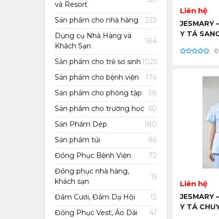
và Resort
Liên hệ
Sản phẩm cho nhà hàng
223
JESMARY 
Y TÁ SANG
Dụng cụ Nhà Hàng và
184
ĐẠI, THOẢ
Khách Sạn
0
MỌI KHOA
Sản phẩm cho trẻ sơ sinh
1025
CHẤT LƯỢN
GIÁ RẺ – H
Sản phẩm cho bệnh viện
174
BÁN SỈ VI
Sản phẩm cho phòng tập
38
Sản phẩm cho trường học
60
Sản Phẩm Dép
180
Sản phẩm túi
86
Đồng Phục Bệnh Viện
72
Đồng phục nhà hàng,
15
khách sạn
Liên hệ
JESMARY 
Đầm Cưới, Đầm Dạ Hội
12
Y TÁ CHUY
Đồng Phục Vest, Áo Dài
41
CHẤT LƯỢN