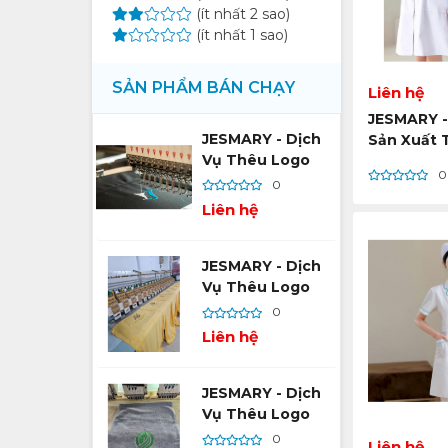
(ít nhất 2 sao)
(ít nhất 1 sao)
SẢN PHẨM BÁN CHẠY
Liên hệ
JESMARY -
JESMARY - Dịch
Sản Xuất 
Vụ Thêu Logo
Đến Xuất 
0
Theo Yêu Cầu –
Cầu: Đồng
0
Vũ Khí Xây Dựng
Đạt Chuẩn
Liên hệ
Thương Hiệu Bền
May Khắt 
Vững
JESMARY - Dịch
Vụ Thêu Logo
Theo Yêu Cầu –
0
Hướng Dẫn Chi
Liên hệ
Tiết Từ A Đến Z
Cho Người Mới
JESMARY - Dịch
Vụ Thêu Logo
Theo Yêu Cầu –
0
Liên hệ