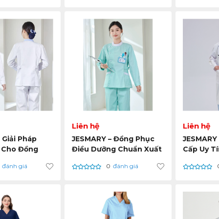
Liên hệ
Liên hệ
 Giải Pháp
JESMARY – Đồng Phục
JESMARY 
 Cho Đồng
Điều Dưỡng Chuẩn Xuất
Cấp Uy Tí
 Dưỡng Hiện
Khẩu – Thoải Mái, Bền
Tá Chất 
đánh giá
0
đánh giá
t Kế Riêng
Đẹp Từng Đường Kim
Khẩu, Bền
 Cầu
Lần Giặt