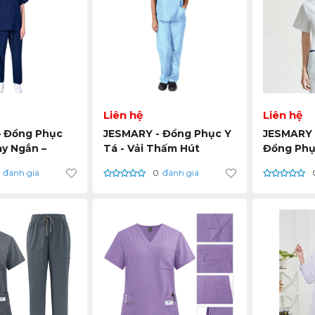
Liên hệ
Liên hệ
– Đồng Phục
JESMARY - Đồng Phục Y
JESMARY 
ay Ngắn –
Tá - Vải Thấm Hút
Đồng Phục
h Hiện Đại,
Nhanh, Đảm Bảo Vệ Sinh
Giá Cạnh 
đánh giá
0
đánh giá
 Sang Mỹ,
và An Toàn Cao Nhất
Hàng Cho
Tế