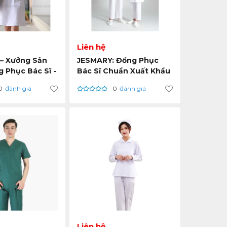
Liên hệ
– Xưởng Sản
JESMARY: Đồng Phục
 Phục Bác Sĩ -
Bác Sĩ Chuẩn Xuất Khẩu
u Kháng Khuẩn,
– Nâng Tầm Chuyên
0
đánh giá
0
đánh giá
Tối Ưu Cho
Môn Quốc Tế
 Y Khoa
Liên hệ