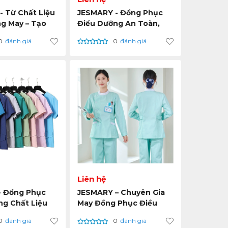
 Từ Chất Liệu
JESMARY - Đồng Phục
g May – Tạo
Điều Dưỡng An Toàn,
n Mực Mới Cho
Thân Thiện Môi Trường,
0
đánh giá
0
đánh giá
c Điều Dưỡng
Đạt Chuẩn Xuất Khẩu
Liên hệ
 Đồng Phục
JESMARY – Chuyên Gia
ng Chất Liệu
May Đồng Phục Điều
- Tiêu Chuẩn
Dưỡng Cho Thị Trường
0
đánh giá
0
đánh giá
u
Xuất Khẩu Châu Âu