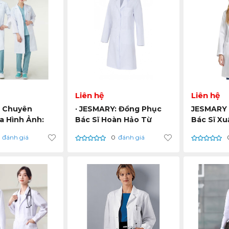
Liên hệ
Liên hệ
- Chuyên
· JESMARY: Đồng Phục
JESMARY 
a Hình Ảnh:
Bác Sĩ Hoàn Hảo Từ
Bác Sĩ Xu
 Bác Sĩ Thiết
Nguyên Liệu Đến Thành
Tượng Củ
đánh giá
0
đánh giá
 Độc Quyền
Phẩm Cuối Cùng.
và Uy Tín
g Hiệu Của