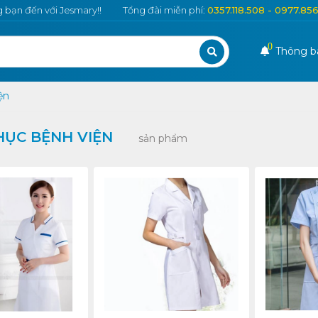
bạn đến với Jesmary!!
Tổng đài miễn phí:
0357.118.508 - 0977.85
0
Thông b
ện
HỤC BỆNH VIỆN
sản phẩm