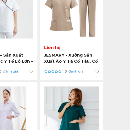
Liên hệ
– Sản Xuất
JESMARY - Xưởng Sản
 Y Tế Lô Lớn –
Xuất Áo Y Tá Cổ Tàu, Cổ
Tranh, Giao
Bẻ - Tối Ưu Thoải Mái,
0
đánh giá
0
đánh giá
 Đối Tác Quốc
Đáp Ứng Quy Định Y Tế
Toàn Cầu