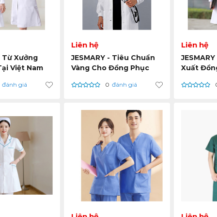
Liên hệ
Liên hệ
 Từ Xưởng
JESMARY - Tiêu Chuẩn
JESMARY 
Tại Việt Nam
Vàng Cho Đồng Phục
Xuất Đồng
Khẩu Toàn
Bác Sĩ – Bền Bỉ, Sang
Chất Liệ
đánh giá
0
đánh giá
 Phục Bác Sĩ
Trọng, An Toàn Tuyệt
Thiết Kế 
 Kỹ Thuật
Đối
Hiệu Suất
Khe Nhất.
Liên hệ
Liên hệ