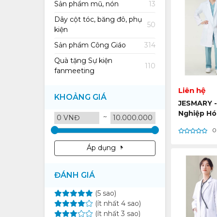
Sản phẩm mũ, nón
13
Dây cột tóc, băng đô, phụ
50
kiện
Sản phẩm Công Giáo
314
Quà tặng Sự kiện
110
fanmeeting
Liên hệ
KHOẢNG GIÁ
JESMARY 
Nghiệp Hó
~
Đồng Phục
0
Kế Riêng,
Cho Thươn
Áp dụng
Bạn
ĐÁNH GIÁ
(5 sao)
(ít nhất 4 sao)
(ít nhất 3 sao)