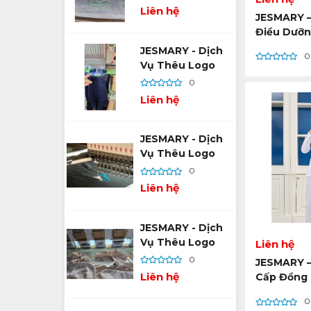
Tối Ưu Thương
Liên hệ
JESMARY 
Hiệu, Tăng Nhận
Điều Dưỡn
Diện
Riêng, Tối
JESMARY - Dịch
0
Làm Việc 
Vụ Thêu Logo
Thương H
Theo Yêu Cầu –
0
Giải Pháp Ghi
Liên hệ
Dấu Thương Hiệu
Đẳng Cấp
JESMARY - Dịch
Vụ Thêu Logo
Theo Yêu Cầu –
0
Tạo Dấu Ấn
Liên hệ
Thương Hiệu Bền
Vững
JESMARY - Dịch
Vụ Thêu Logo
Liên hệ
Theo Yêu Cầu –
0
JESMARY –
Tối Ưu Hóa Hình
Liên hệ
Cấp Đồng 
Ảnh Thương Hiệu
Dưỡng Uy 
Trên Mọi Chất
0
Quy Mô Lớ