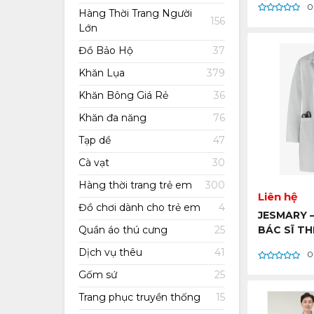
0
GIÁ RẺ – H
Hàng Thời Trang Người
156
BÁN SỈ VI
Lớn
Đồ Bảo Hộ
37
Khăn Lụa
379
Khăn Bông Giá Rẻ
36
Khăn đa năng
76
Tạp dề
47
Cà vạt
30
Hàng thời trang trẻ em
300
Liên hệ
Đồ chơi dành cho trẻ em
4
JESMARY 
Quần áo thú cưng
25
BÁC SĨ TH
CHUYÊN N
Dịch vụ thêu
41
0
LƯỢNG, UY 
HỒ CHÍ MI
Gốm sứ
25
TẠI VIỆT 
Trang phục truyền thống
15