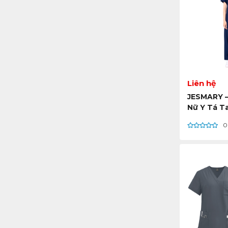
Liên hệ
JESMARY 
Nữ Y Tá T
Phong Các
0
Xuất Khẩu
Nhật, Hàn