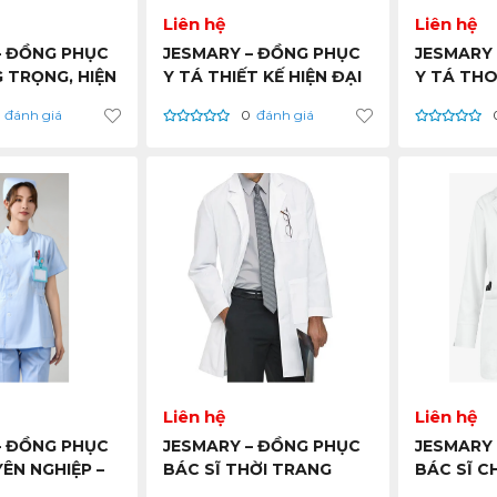
Liên hệ
Liên hệ
– ĐỒNG PHỤC
JESMARY – ĐỒNG PHỤC
JESMARY
 TRỌNG, HIỆN
Y TÁ THIẾT KẾ HIỆN ĐẠI
Y TÁ THO
I MÁI CHO
VÀ THOẢI MÁI – CHẤT
CHUYÊN N
đánh giá
0
đánh giá
 PHÒNG –
LƯỢNG, UY TÍN, GIÁ RẺ –
LƯỢNG, UY
G, UY TÍN,
HỒ CHÍ MINH – BÁN SỈ
HỒ CHÍ MI
Ồ CHÍ MINH –
VIỆT NAM
VIỆT NAM
ỆT NAM
Liên hệ
Liên hệ
– ĐỒNG PHỤC
JESMARY – ĐỒNG PHỤC
JESMARY
ÊN NGHIỆP –
BÁC SĨ THỜI TRANG
BÁC SĨ 
G, UY TÍN,
CHUYÊN NGHIỆP – CHẤT
NGHIỆP –