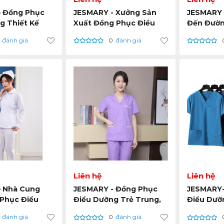
– Đồng Phục
JESMARY - Xưởng Sản
JESMARY -
g Thiết Kế
Xuất Đồng Phục Điều
Đến Đườn
 Ưu Hiệu Suất
Dưỡng – Giải Pháp Hoàn
Nên Chuẩ
đánh giá
0
đánh giá
Và Hình Ảnh
Hảo Cho Sự Thoải Mái
Đồng Phụ
iệu
Và Chuyên Nghiệp
Liên hệ
Liên hệ
 Nhà Cung
JESMARY - Đồng Phục
JESMARY-
Phục Điều
Điều Dưỡng Trẻ Trung,
Điều Dưỡ
Tín, Sản Xuất
Thanh Lịch, Chuẩn
Cao Cấp 
đánh giá
0
đánh giá
n, Giao Hàng
Quốc Tế
Xuất Khẩ