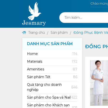
Chào mừng 
Trang chủ
Sản phẩm
Đồng Phục Bệnh Vi
DANH MỤC SẢN PHẨM
ĐỒNG P
Home
114
Materials
172
Amenities
87
Sản phẩm Tết
86
Quà tặng cho doanh
646
nghiệp
Sản phẩm cho Spa và Nail
622
Sản phẩm cho Khách sạn
521