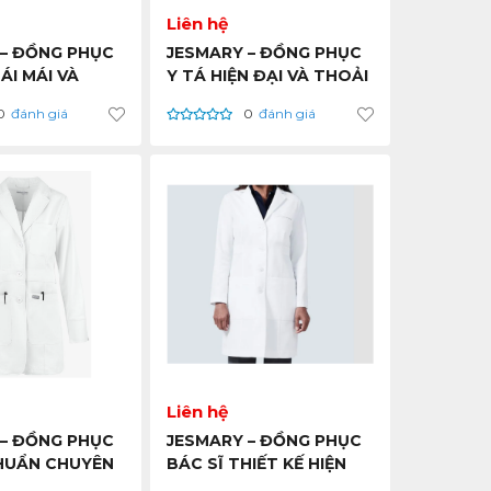
Liên hệ
 – ĐỒNG PHỤC
JESMARY – ĐỒNG PHỤC
ÁI MÁI VÀ
Y TÁ HIỆN ĐẠI VÀ THOẢI
GHIỆP – CHẤT
MÁI – CHẤT LƯỢNG, UY
0
đánh giá
0
đánh giá
 TÍN, GIÁ RẺ –
TÍN, GIÁ RẺ – HỒ CHÍ
NH – BÁN SỈ
MINH – BÁN SỈ VIỆT NAM
Liên hệ
 – ĐỒNG PHỤC
JESMARY – ĐỒNG PHỤC
CHUẨN CHUYÊN
BÁC SĨ THIẾT KẾ HIỆN
 CHẤT LƯỢNG,
ĐẠI – CHẤT LƯỢNG, UY