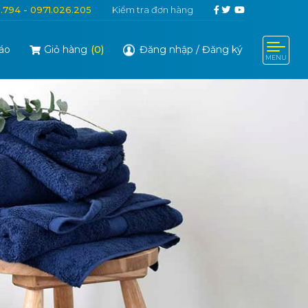
6.794 - 0971.026.205
Kiểm tra đơn hàng
áo
Giỏ hàng
(
0
)
Đăng nhập
/
Đăng ký
MENU