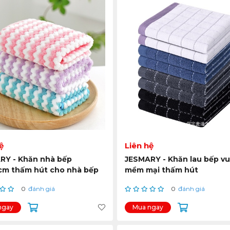
ệ
Liên hệ
RY - Khăn nhà bếp
JESMARY - Khăn lau bếp v
cm thấm hút cho nhà bếp
mềm mại thấm hút
bóng
0
đánh giá
0
đánh giá
ngay
Mua ngay