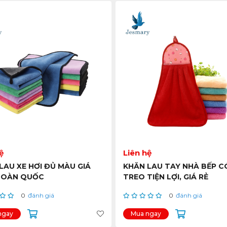
ệ
Liên hệ
LAU XE HƠI ĐỦ MÀU GIÁ
KHĂN LAU TAY NHÀ BẾP 
TOÀN QUỐC
TREO TIỆN LỢI, GIÁ RẺ
0
đánh giá
0
đánh giá
ngay
Mua ngay