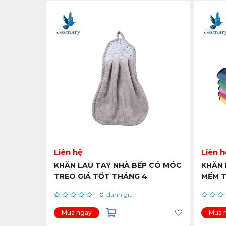
Liên hệ
Liên h
KHĂN LAU TAY NHÀ BẾP CÓ MÓC
KHĂN 
TREO GIÁ TỐT THÁNG 4
MỀM 
0
đánh giá
Mua ngay
Mua 