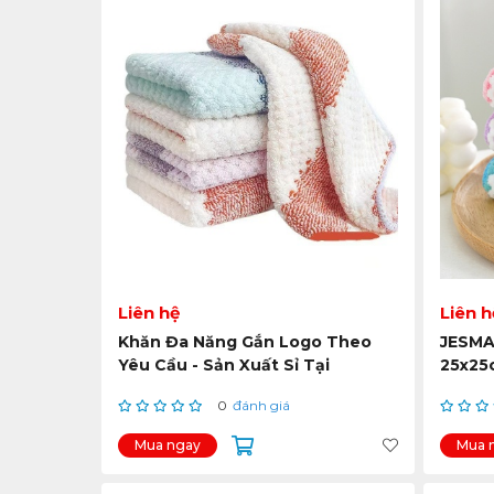
Liên hệ
Liên h
Khăn Đa Năng Gắn Logo Theo
JESMA
Yêu Cầu - Sản Xuất Sỉ Tại
25x25
JESMARY | Giá Tốt, Chất Lượng
sạch 
0
đánh giá
Cao
Mua ngay
Mua 