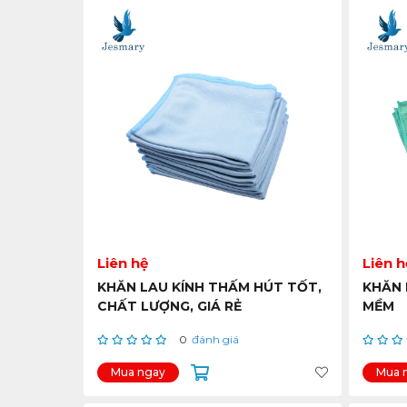
Liên hệ
Liên h
KHĂN LAU KÍNH THẤM HÚT TỐT,
KHĂN 
CHẤT LƯỢNG, GIÁ RẺ
MỀM
0
đánh giá
Mua ngay
Mua 