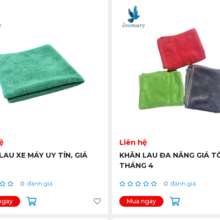
ệ
Liên hệ
LAU XE MÁY UY TÍN, GIÁ
KHĂN LAU ĐA NĂNG GIÁ T
THÁNG 4
0
đánh giá
0
đánh giá
ngay
Mua ngay