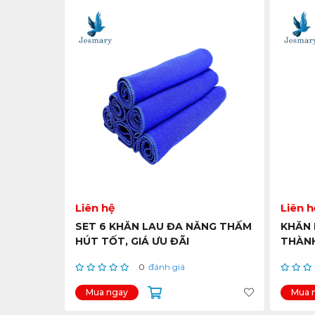
Liên hệ
Liên h
SET 6 KHĂN LAU ĐA NĂNG THẤM
KHĂN 
HÚT TỐT, GIÁ ƯU ĐÃI
THÀNH
0
đánh giá
Mua ngay
Mua 