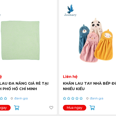
ệ
Liên hệ
LAU ĐA NĂNG GIÁ RẺ TẠI
KHĂN LAU TAY NHÀ BẾP Đ
 PHỐ HỒ CHÍ MINH
NHIỀU KIỂU
0
đánh giá
0
đánh giá
ngay
Mua ngay