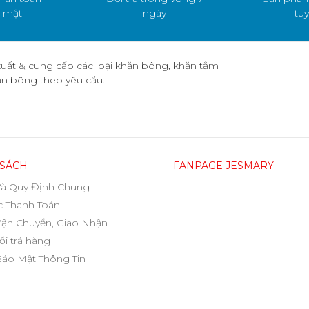
 mật
ngày
tuy
uất & cung cấp các loại khăn bông, khăn tắm
hăn bông theo yêu cầu.
 SÁCH
FANPAGE JESMARY
Và Quy Định Chung
 Thanh Toán
Vận Chuyển, Giao Nhận
ổi trả hàng
Bảo Mật Thông Tin