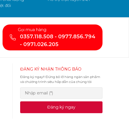
ệt đối
Gọi mua hàng
0357.118.508 - 0977.856.794
- 0971.026.205
ĐĂNG KÝ NHẬN THÔNG BÁO
Đăng ký ngay!! Đừng bỏ lỡ hàng ngàn sản phẩm
và chương trình siêu hấp dẫn của chúng tôi
Đăng ký ngay
KẾT NỐI VỚI CHÚNG TÔI