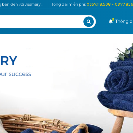
bạn đến với Jesmary!!
Tổng đài miễn phí:
0357.118.508 - 0977.85
0
Thông b