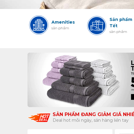
Sản phẩm
TERIALS
Amenities
Tết
 phẩm
sản phẩm
sản phẩm
SẢN PHẨM ĐANG GIẢM GIÁ NHI
Deal hot mỗi ngày, săn hàng liền tay