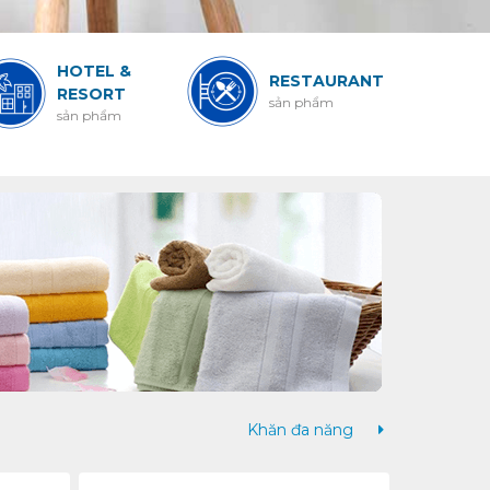
HOTEL &
D
RESTAURANT
RESORT
H
sản phẩm
sản phẩm
K
s
Khăn đa năng