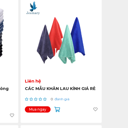
Liên hệ
uông
CÁC MẪU KHĂN LAU KÍNH GIÁ RẺ
0
đánh giá
Mua ngay