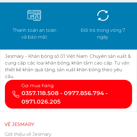
Thanh toán an toàn
Đổi trả trong vòng 7
và bảo mật
ngày
Jesmary - Khăn bông số 01 Việt Nam. Chuyên sản xuất &
cung cấp các loại khăn bông, khăn tắm cao cấp. Tư vấn
thiết kế khăn quà tặng, sản xuất khăn bông theo yêu
cầu.
Gọi mua hàng
0357.118.508 - 0977.856.794 -
0971.026.205
VỀ JESMARY
Giới thiệu về Jesmary