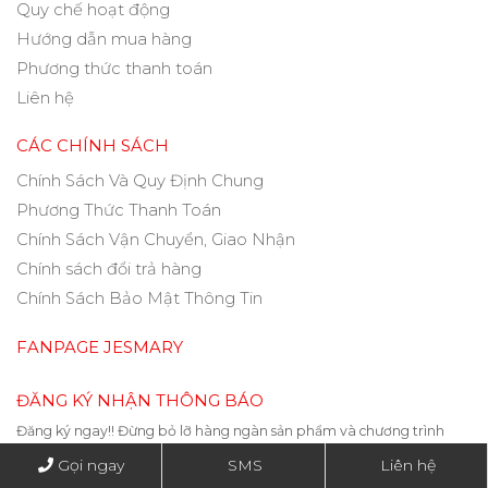
Quy chế hoạt động
Hướng dẫn mua hàng
Phương thức thanh toán
Liên hệ
CÁC CHÍNH SÁCH
Chính Sách Và Quy Định Chung
Phương Thức Thanh Toán
Chính Sách Vận Chuyển, Giao Nhận
Chính sách đổi trả hàng
Chính Sách Bảo Mật Thông Tin
FANPAGE JESMARY
ĐĂNG KÝ NHẬN THÔNG BÁO
Đăng ký ngay!! Đừng bỏ lỡ hàng ngàn sản phẩm và chương trình
siêu hấp dẫn của chúng tôi
Gọi ngay
SMS
Liên hệ