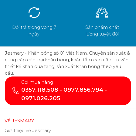
Đổi trả trong vòng 7
Sản phẩm chất
ngày
lượng tuyệt đối
Jesmary - Khăn bông số 01 Việt Nam. Chuyên sản xuất &
cung cấp các loại khăn bông, khăn tắm cao cấp. Tư vấn
thiết kế khăn quà tặng, sản xuất khăn bông theo yêu
cầu.
Gọi mua hàng
0357.118.508 - 0977.856.794 -
0971.026.205
VỀ JESMARY
Giới thiệu về Jesmary