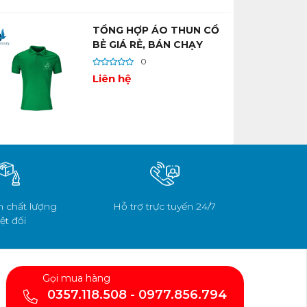
TỔNG HỢP ÁO THUN CỔ
BẺ GIÁ RẺ, BÁN CHẠY
0
Liên hệ
 chất lượng
Hỗ trợ trực tuyến 24/7
ệt đối
Gọi mua hàng
0357.118.508 - 0977.856.794