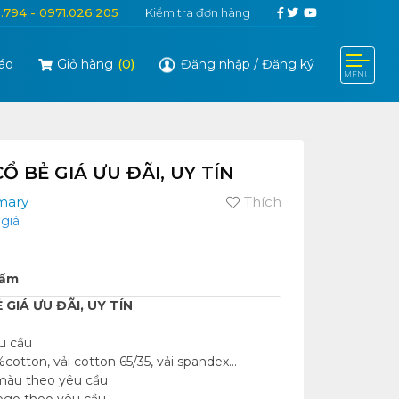
6.794 - 0971.026.205
Kiểm tra đơn hàng
áo
Giỏ hàng
(
0
)
Đăng nhập
/
Đăng ký
MENU
 BẺ GIÁ ƯU ĐÃI, UY TÍN
mary
Thích
giá
hẩm
GIÁ ƯU ĐÃI, UY TÍN
u cầu
cotton, vải cotton 65/35, vải spandex...
àu theo yêu cầu
logo theo yêu cầu