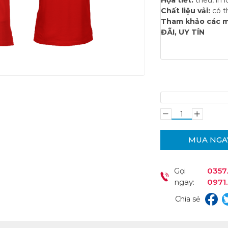
Chất liệu vải:
có t
Tham khảo các m
ĐÃI, UY TÍN
MUA NGA
Gọi
0357.
ngay:
0971
Chia sẻ