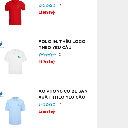
TỐT
0
Liên hệ
POLO IN, THÊU LOGO
THEO YÊU CẦU
0
Liên hệ
ÁO PHÔNG CỔ BẺ SẢN
XUẤT THEO YÊU CẦU
0
Liên hệ