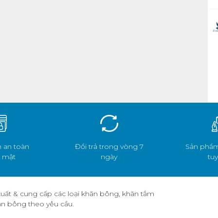
 an toàn
Đổi trả trong vòng 7
Sản phẩm
 mật
ngày
tuy
uất & cung cấp các loại khăn bông, khăn tắm
hăn bông theo yêu cầu.