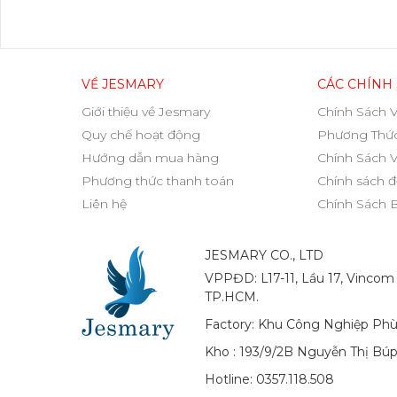
VỀ JESMARY
CÁC CHÍNH
Giới thiệu về Jesmary
Chính Sách 
Quy chế hoạt động
Phương Thức
Hướng dẫn mua hàng
Chính Sách 
Phương thức thanh toán
Chính sách đ
Liên hệ
Chính Sách 
JESMARY CO., LTD
VPPĐD: L17-11, Lầu 17, Vincom
TP.HCM.
Factory: Khu Công Nghiệp Phù
Kho : 193/9/2B Nguyễn Thị Bú
Hotline: 0357.118.508