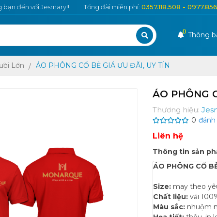
bạn đến với Jesmary!!
Tổng đài miễn phí:
0357.118.508 - 0977.85
0
Thông b
ười Lớn
ÁO PHÔNG CỔ BẺ GIÁ ƯU ĐÃI, UY TÍN
ÁO PHÔNG CỔ
Thương hiệu:
Jes
0
đánh 
Liên hệ
Thông tin sản p
ÁO PHÔNG CỔ BẺ 
Size:
may theo yê
Chất liệu:
vải 100%
Màu sắc:
nhuộm m
Họa tiết:
thêu, in 