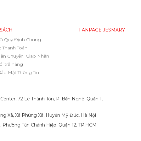
 SÁCH
FANPAGE JESMARY
Và Quy Định Chung
 Thanh Toán
Vận Chuyển, Giao Nhận
ổi trả hàng
Bảo Mật Thông Tin
 Center, 72 Lê Thánh Tôn, P. Bến Nghé, Quận 1,
ng Xã, Xã Phùng Xã, Huyện Mỹ Đức, Hà Nội
p, Phường Tân Chánh Hiệp, Quận 12, TP.HCM