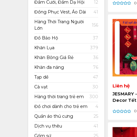
Đầm Cưới, Đầm Dạ Hội
12
0
Đồng Phục Vest, Áo Dài
41
Hàng Thời Trang Người
156
Lớn
Đồ Bảo Hộ
37
Khăn Lụa
379
Khăn Bông Giá Rẻ
36
Khăn đa năng
76
Tạp dề
47
Liên hệ
Cà vạt
30
JESMARY -
Hàng thời trang trẻ em
300
Decor Tết
Đồ chơi dành cho trẻ em
4
Truyền Th
0
Xuất Tại 
Quần áo thú cưng
25
Dịch vụ thêu
41
Gốm sứ
25