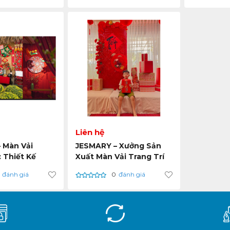
Liên hệ
 Màn Vải
JESMARY – Xưởng Sản
 Thiết Kế
Xuất Màn Vải Trang Trí
Sắc Chuẩn
Tết Cao Cấp Theo Yêu
đánh giá
0
đánh giá
 Xuân
Cầu