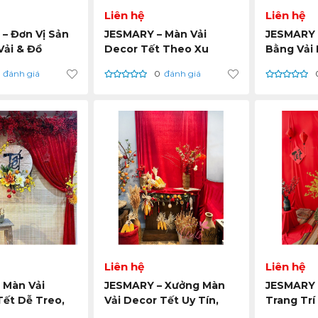
Liên hệ
Liên hệ
 – Đơn Vị Sản
JESMARY – Màn Vải
JESMARY 
Vải & Đồ
Decor Tết Theo Xu
Bằng Vải
g Trí Tết
Hướng Mới, Sản Xuất
Tối Giản 
đánh giá
0
đánh giá
c
Trực Tiếp Tại Xưởng
Thống
Liên hệ
Liên hệ
 Màn Vải
JESMARY – Xưởng Màn
JESMARY 
Tết Dễ Treo,
Vải Decor Tết Uy Tín,
Trang Trí
iện Lợi
Đúng Tiến Độ, Giá Tốt
Có Sẵn & 