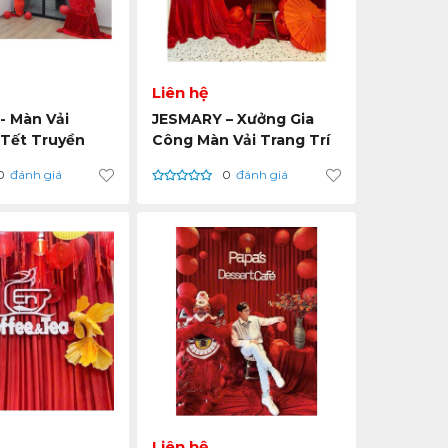
Liên hệ
- Màn Vải
JESMARY – Xưởng Gia
 Tết Truyền
Công Màn Vải Trang Trí
iện Đại – Sản
Tết Cho Sự Kiện &
0
đánh giá
0
đánh giá
TP. Hồ Chí Minh
Showroom
Liên hệ