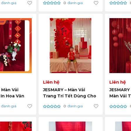
đánh giá
0
đánh giá
Liên hệ
Liên hệ
 Màn Vải
JESMARY – Màn Vải
JESMARY 
 In Hoa Văn
Trang Trí Tết Dùng Cho
Màn Vải T
ống – Sản
Gian Hàng, Booth & Sự
Lượng Lớ
đánh giá
0
đánh giá
Xưởng
Kiện Xuân
Xuất Kho