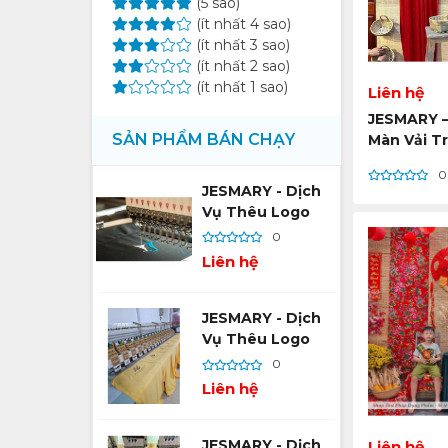
(5 sao)
(ít nhất 4 sao)
(ít nhất 3 sao)
(ít nhất 2 sao)
(ít nhất 1 sao)
Liên hệ
JESMARY –
SẢN PHẨM BÁN CHẠY
Màn Vải Tr
Đồng Bộ K
0
JESMARY - Dịch
Vụ Thêu Logo
Theo Yêu Cầu –
0
Vũ Khí Xây Dựng
Liên hệ
Thương Hiệu Bền
Vững
JESMARY - Dịch
Vụ Thêu Logo
Theo Yêu Cầu –
0
Hướng Dẫn Chi
Liên hệ
Tiết Từ A Đến Z
Cho Người Mới
JESMARY - Dịch
Liên hệ