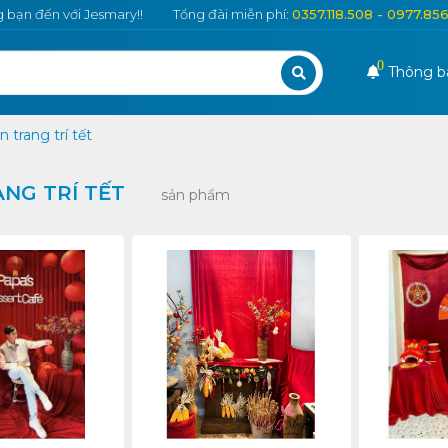
bạn đến với Jesmary!!
Tổng đài miễn phí:
0357.118.508 - 0977.85
0
Thông b
 trang trí tết
NG TRÍ TẾT
sản phẩm