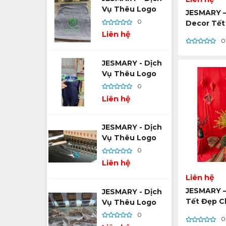
Vụ Thêu Logo
JESMARY –
Theo Yêu Cầu –
0
Decor Tết
Tối Ưu Thương
Chất Liệu
Liên hệ
Hiệu, Tăng Nhận
0
Cao Từ Xư
Diện
Hồ Chí Mi
JESMARY - Dịch
Vụ Thêu Logo
Theo Yêu Cầu –
0
Giải Pháp Ghi
Liên hệ
Dấu Thương Hiệu
Đẳng Cấp
JESMARY - Dịch
Vụ Thêu Logo
Theo Yêu Cầu –
0
Tạo Dấu Ấn
Liên hệ
Thương Hiệu Bền
Liên hệ
Vững
JESMARY –
JESMARY - Dịch
Tết Đẹp C
Vụ Thêu Logo
Hàng Tru
Theo Yêu Cầu –
0
0
Thương M
Tối Ưu Hóa Hình