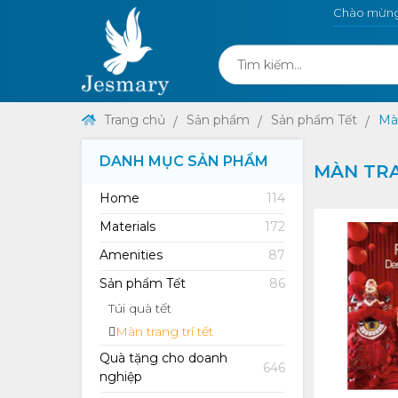
Chào mừng 
Trang chủ
Sản phẩm
Sản phẩm Tết
Màn
DANH MỤC SẢN PHẨM
MÀN TRA
Home
114
Materials
172
Amenities
87
Sản phẩm Tết
86
Túi quà tết
Màn trang trí tết
Quà tặng cho doanh
646
nghiệp