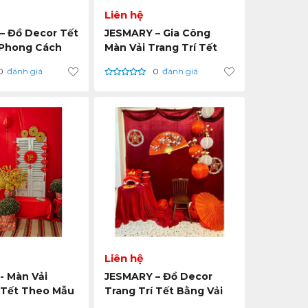
Liên hệ
– Đồ Decor Tết
JESMARY – Gia Công
 Phong Cách
Màn Vải Trang Trí Tết
& Truyền
Cho Chuỗi Cửa Hàng &
0
đánh giá
0
đánh giá
Thương Hiệu
Liên hệ
- Màn Vải
JESMARY – Đồ Decor
 Tết Theo Mẫu
Trang Trí Tết Bằng Vải
Thiết Kế Riêng
Thi Công Nhanh, Hiệu