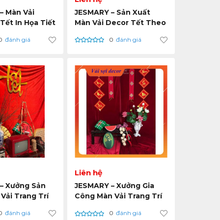
– Màn Vải
JESMARY – Sản Xuất
 Tết In Họa Tiết
Màn Vải Decor Tết Theo
ản Phẩm Độc
Concept – Nhận Gia
0
đánh giá
0
đánh giá
 Xưởng Sản
Công Toàn Quốc
Việt Nam
Liên hệ
– Xưởng Sản
JESMARY – Xưởng Gia
Vải Trang Trí
Công Màn Vải Trang Trí
Tận Gốc, Không
Tết Số Lượng Lớn Tại
0
đánh giá
0
đánh giá
g Gian
Việt Nam