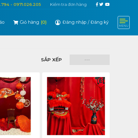
6.794 - 0971.026.205
Kiểm tra đơn hàng
áo
Giỏ hàng
(
0
)
Đăng nhập
/
Đăng ký
MENU
SẮP XẾP