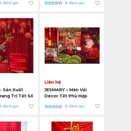
0
đánh giá
0
đánh giá
Quả Cao
Liên hệ
- Sản Xuất
JESMARY – Màn Vải
rang Trí Tết Số
Decor Tết Phù Hợp
n – Nhận Đơn
Trang Trí Nhà Phố &
0
đánh giá
0
đánh giá
Chung Cư