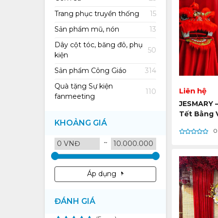
Trang phục truyền thống
15
Sản phẩm mũ, nón
13
Dây cột tóc, băng đô, phụ
50
kiện
Sản phẩm Công Giáo
314
Quà tặng Sự kiện
Liên hệ
110
fanmeeting
JESMARY –
Tết Bằng 
KHOẢNG GIÁ
Thân Thiệ
0
~
Áp dụng
ĐÁNH GIÁ