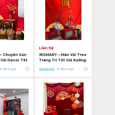
Liên hệ
– Chuyên Sản
JESMARY – Màn Vải Treo
Vải Decor Tết
Trang Trí Tết Giá Xưởng:
h Nghiệp Dự
Đặt Hàng Trực Tiếp Tại
0
đánh giá
0
đánh giá
TP. Hồ Chí Minh