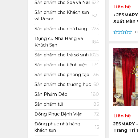
Sản phẩm cho Spa và Nail
622
Liên hệ
Sản phẩm cho Khách sạn
• JESMARY
521
và Resort
Xuất Màn 
Decor Tran
Sản phẩm cho nhà hàng
223
0
Toàn Quố
Dụng cụ Nhà Hàng và
184
Khách Sạn
Sản phẩm cho trẻ sơ sinh
1025
Sản phẩm cho bệnh viện
174
Sản phẩm cho phòng tập
38
Sản phẩm cho trường học
60
Sản Phẩm Dép
180
Sản phẩm túi
86
Đồng Phục Bệnh Viện
72
Liên hệ
JESMARY -
Đồng phục nhà hàng,
15
Trang Trí 
khách sạn
Dễ Tháo, T