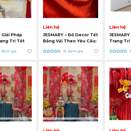
Liên hệ
Liên hệ
 Giải Pháp
JESMARY – Đồ Decor Tết
JESMARY 
ang Trí Tết
Bằng Vải Theo Yêu Cầu:
Trang Trí
hông Gian
Thiết Kế & Sản Xuất
Thống & H
đánh giá
0
đánh giá
Trọn Gói
Xuất Tại 
Liên hệ
Liên hệ