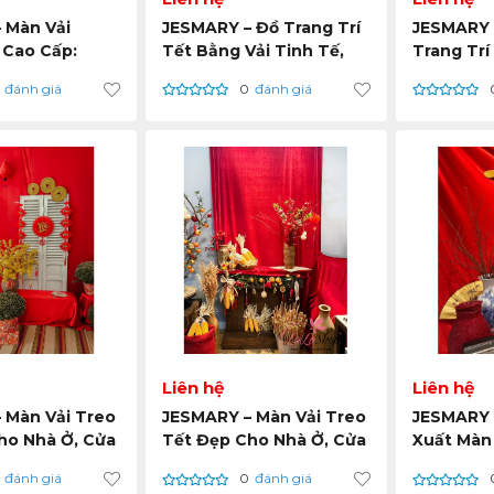
 Màn Vải
JESMARY – Đồ Trang Trí
JESMARY 
 Cao Cấp:
Tết Bằng Vải Tinh Tế,
Trang Trí
 Đẹp, Độ Bền
Dễ Thi Công, Dễ Phối
Xuân – S
đánh giá
0
đánh giá
ởng Tại TP.
Decor
Quyền Từ
nh
Xuất Tại 
Liên hệ
Liên hệ
 Màn Vải Treo
JESMARY – Màn Vải Treo
JESMARY 
ho Nhà Ở, Cửa
Tết Đẹp Cho Nhà Ở, Cửa
Xuất Màn 
ng Tâm
Hàng à Trung Tâm
Tết: Giá 
đánh giá
0
đánh giá
ại
Thương Mại
Qua Trun