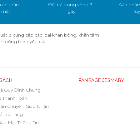
 an toàn
Đổi trả trong vòng 7
Sản phẩm
 mật
ngày
tuy
uất & cung cấp các loại khăn bông, khăn tắm
hăn bông theo yêu cầu.
 SÁCH
FANPAGE JESMARY
Và Quy Định Chung
 Thanh Toán
Vận Chuyển, Giao Nhận
ổi trả hàng
Bảo Mật Thông Tin