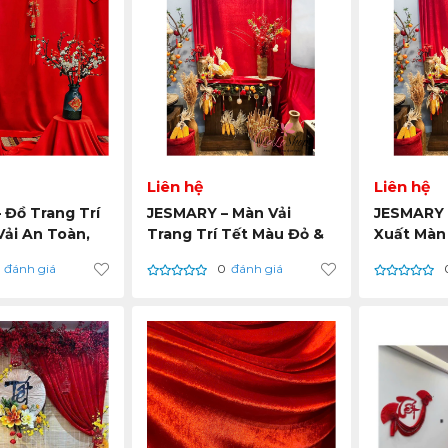
Liên hệ
Liên hệ
 Đồ Trang Trí
JESMARY – Màn Vải
JESMARY 
Vải An Toàn,
Trang Trí Tết Màu Đỏ &
Xuất Màn 
n & Bền Vững
Vàng May Mắn: Gia Công
Cho Doan
đánh giá
0
đánh giá
Trực Tiếp Tại Xưởng
Án