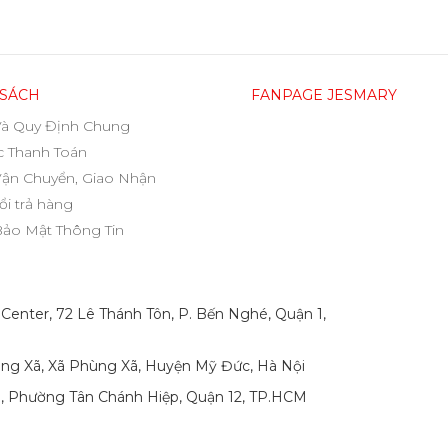
 SÁCH
FANPAGE JESMARY
Và Quy Định Chung
 Thanh Toán
Vận Chuyển, Giao Nhận
ổi trả hàng
Bảo Mật Thông Tin
 Center, 72 Lê Thánh Tôn, P. Bến Nghé, Quận 1,
ng Xã, Xã Phùng Xã, Huyện Mỹ Đức, Hà Nội
p, Phường Tân Chánh Hiệp, Quận 12, TP.HCM