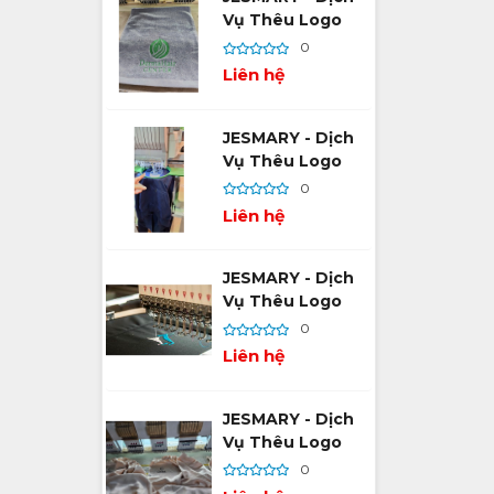
Vụ Thêu Logo
Theo Yêu Cầu –
0
Tối Ưu Thương
Liên hệ
Hiệu, Tăng Nhận
Diện
JESMARY - Dịch
Vụ Thêu Logo
Theo Yêu Cầu –
0
Giải Pháp Ghi
Liên hệ
Dấu Thương Hiệu
Đẳng Cấp
JESMARY - Dịch
Vụ Thêu Logo
Theo Yêu Cầu –
0
Tạo Dấu Ấn
Liên hệ
Thương Hiệu Bền
Vững
JESMARY - Dịch
Vụ Thêu Logo
Theo Yêu Cầu –
0
Tối Ưu Hóa Hình