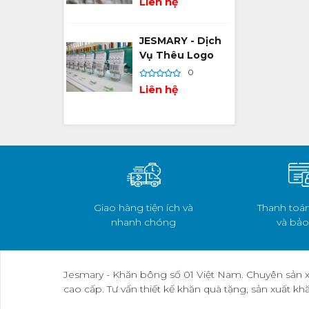
Liên hệ
Ảnh Thương Hiệu
Trên Mọi Chất
Liệu
JESMARY - Dịch
Vụ Thêu Logo
Theo Yêu Cầu –
0
Tối Ưu Hóa Hình
Liên hệ
Ảnh Thương Hiệu
Trên Mọi Chất
Liệu
Giao hàng tiện ích và
Thanh toán
nhanh chóng
và bảo
Jesmary - Khăn bông số 01 Việt Nam. Chuyên sản x
cao cấp. Tư vấn thiết kế khăn quà tặng, sản xuất k