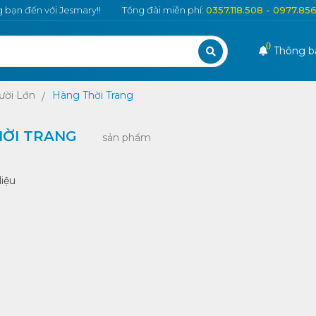
bạn đến với Jesmary!!
Tổng đài miễn phí:
0357.118.508 - 0977.85
0
Thông b
ười Lớn
Hàng Thời Trang
HỜI TRANG
sản phẩm
liệu