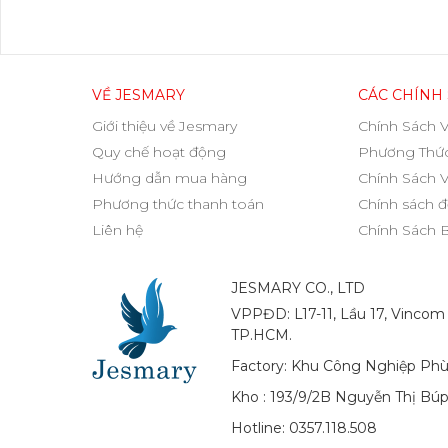
VỀ JESMARY
CÁC CHÍNH
Giới thiệu về Jesmary
Chính Sách 
Quy chế hoạt động
Phương Thức
Hướng dẫn mua hàng
Chính Sách 
Phương thức thanh toán
Chính sách đ
Liên hệ
Chính Sách 
JESMARY CO., LTD
VPPĐD: L17-11, Lầu 17, Vincom
TP.HCM.
Factory: Khu Công Nghiệp Phù
Kho : 193/9/2B Nguyễn Thị Bú
Hotline: 0357.118.508