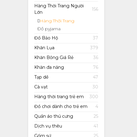
Hàng Thời Trang Người
156
Lớn
Hàng Thời Trang
Đồ pyjama
Đồ Bảo Hộ
37
Khăn Lụa
379
Khăn Bông Giá Rẻ
36
Khăn đa năng
76
Tạp dề
47
Cà vạt
30
Hàng thời trang trẻ em
300
Đồ chơi dành cho trẻ em
4
Quần áo thú cưng
25
Dịch vụ thêu
41
Gốm sứ
25