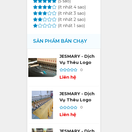
(5 sao)
(ít nhất 4 sao)
(ít nhất 3 sao)
(ít nhất 2 sao)
(ít nhất 1 sao)
SẢN PHẨM BÁN CHẠY
JESMARY - Dịch
Vụ Thêu Logo
Theo Yêu Cầu –
0
Vũ Khí Xây Dựng
Liên hệ
Thương Hiệu Bền
Vững
JESMARY - Dịch
Vụ Thêu Logo
Theo Yêu Cầu –
0
Hướng Dẫn Chi
Liên hệ
Tiết Từ A Đến Z
Cho Người Mới
JESMARY - Dịch