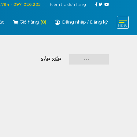
6.794 - 0971.026.205
Kiểm tra đơn hàng
áo
Giỏ hàng
(
0
)
Đăng nhập
/
Đăng ký
MENU
SẮP XẾP