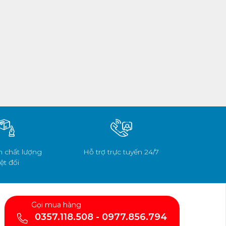
 chất lượng
Hỗ trợ trực tuyến 24/7
ệt đối
Gọi mua hàng
0357.118.508 - 0977.856.794