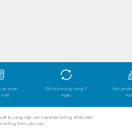
 an toàn
Đổi trả trong vòng 7
Sản phẩm
 mật
ngày
tuy
uất & cung cấp các loại khăn bông, khăn tắm
hăn bông theo yêu cầu.