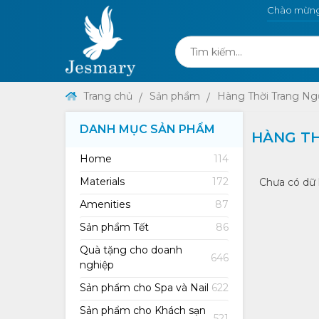
Chào mừng 
Trang chủ
Sản phẩm
Hàng Thời Trang Ng
DANH MỤC SẢN PHẨM
HÀNG T
Home
114
Materials
172
Chưa có dữ 
Amenities
87
Sản phẩm Tết
86
Quà tặng cho doanh
646
nghiệp
Sản phẩm cho Spa và Nail
622
Sản phẩm cho Khách sạn
521