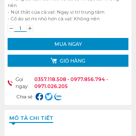
nên
- Nút thắt của cà vạt: Ngay vị trí trung tâm
- Cổ áo sơ mi nhỏ hơn cà vạt: Không nên
MUA NGAY
GIỎ HÀNG
Gọi
0357.118.508 - 0977.856.794 -
ngay:
0971.026.205
Chia sẻ
MÔ TẢ CHI TIẾT