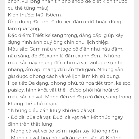
chọn, vui lòng nhắn tin cho shop để biết kích thước
cụ thể từng mẫu).
Kích thước: 140-150cm.
Ứng dụng: Đi làm, đi dự tiệc đám cưới hoặc dùng
làm quà tặng.
Đặc điểm: Thiết kế sang trọng, đẳng cấp, giúp xây
dựng hình ảnh quý ông chỉn chu, lịch thiệp.
Màu sắc: Gam màu vintage cổ điển như nâu đậm,
nâu sáng, đỏ đô, xanh lá đậm, xanh đen… Những
màu sắc này mang đến cho cà vạt vintage sự nhẹ
nhàng, ấm áp, mang dấu ấn thời gian. Nhưng vẫn
giữ được phong cách và vẻ lịch lãm khi sử dụng.
Họa tiết: Đa dạng, phong phú, từ họa tiết trơn, kẻ sọc,
paisley, hình khối, vật thể… được phối hài hoài với
màu sắc cà vạt. Mang đến vẻ đẹp cổ điển, sang trọng
không thể phủ nhận.
* Những điều cần lưu ý khi đeo cà vạt
- Độ dài của cà vạt: Đuôi cà vạt nên kết thúc ngay
đỉnh trên thắt lưng
- Mang cà vạt với áo sơ mi ngắn tay: Không nên
- Mang cà vạt hoa hòe với áo sơ mi sặc sỡ: Không