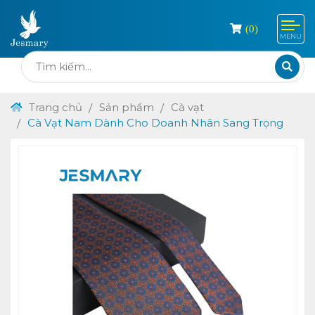
(
0
)
MENU
Trang chủ
Sản phẩm
Cà vạt
Cà Vạt Nam Dành Cho Doanh Nhân Sang Trọng