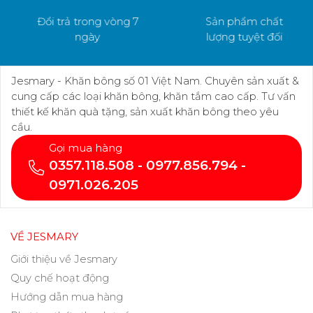
Đổi trả trong vòng 7
Sản phẩm chất
ngày
lượng tuyệt đối
Jesmary - Khăn bông số 01 Việt Nam. Chuyên sản xuất &
cung cấp các loại khăn bông, khăn tắm cao cấp. Tư vấn
thiết kế khăn quà tặng, sản xuất khăn bông theo yêu
cầu.
Gọi mua hàng
0357.118.508 - 0977.856.794 -
0971.026.205
VỀ JESMARY
Giới thiệu về Jesmary
Quy chế hoạt động
Hướng dẫn mua hàng