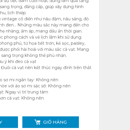
đi dự tiệc đám cưới hoặc dùng làm quà tặng.
 sang trọng, đẳng cấp, giúp xây dựng hình
u, lịch thiệp.
vintage cổ điển như nâu đậm, nâu sáng, đỏ
xanh đen… Những màu sắc này mang đến cho
nhẹ nhàng, ấm áp, mang dấu ấn thời gian.
 phong cách và vẻ lịch lãm khi sử dụng.
phong phú, từ họa tiết trơn, kẻ sọc, paisley,
 được phối hài hoài với màu sắc cà vạt. Mang
, sang trọng không thể phủ nhận.
u ý khi đeo cà vạt
: Đuôi cà vạt nên kết thúc ngay đỉnh trên thắt
áo sơ mi ngắn tay: Không nên
hòe với áo sơ mi sặc sỡ: Không nên
ạt: Ngay vị trí trung tâm
hơn cà vạt: Không nên
Y
GIỎ HÀNG