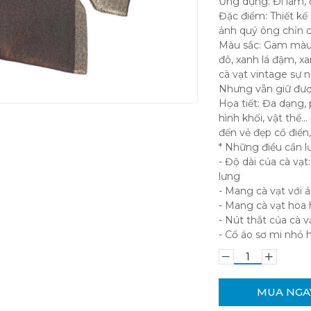
Ứng dụng: Đi làm, 
Đặc điểm: Thiết kế
ảnh quý ông chỉn ch
Màu sắc: Gam màu 
đô, xanh lá đậm, 
cà vạt vintage sự 
Nhưng vẫn giữ được
Họa tiết: Đa dạng, 
hình khối, vật thể…
đến vẻ đẹp cổ điển
* Những điều cần lư
- Độ dài của cà vạt
lưng
- Mang cà vạt với 
- Mang cà vạt hoa 
- Nút thắt của cà v
- Cổ áo sơ mi nhỏ 
MUA NGA