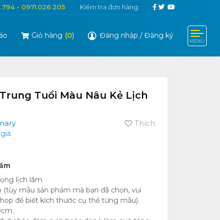
6.794 - 0971.026.205
Kiểm tra đơn hàng
áo
Giỏ hàng
(
0
)
Đăng nhập
/
Đăng ký
MENU
Trung Tuổi Màu Nâu Kẻ Lịch
mary
Thích
giá
hẩm
ọng lịch lãm
m (tùy mẫu sản phẩm mà bạn đã chọn, vui
shop để biết kích thước cụ thể từng mẫu).
0cm.