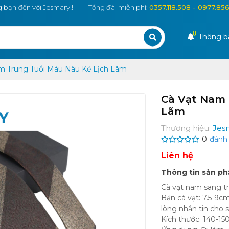
bạn đến với Jesmary!!
Tổng đài miễn phí:
0357.118.508 - 0977.85
0
Thông b
m Trung Tuổi Màu Nâu Kẻ Lịch Lãm
Cà Vạt Nam 
Lãm
Thương hiệu:
Jes
0
đánh 
Liên hệ
Thông tin sản p
Cà vạt nam sang tr
Bản cà vạt: 7.5-9c
lòng nhắn tin cho 
Kích thước: 140-15