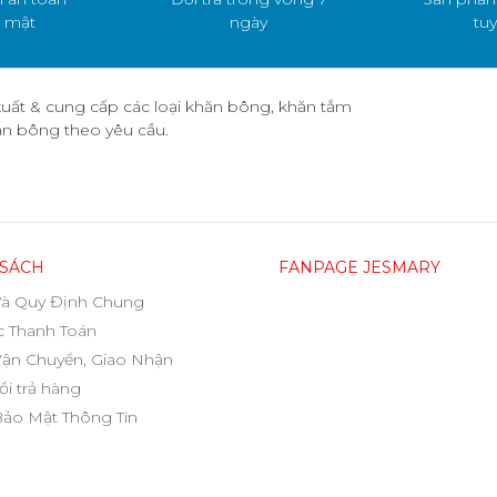
 mật
ngày
tuy
uất & cung cấp các loại khăn bông, khăn tắm
hăn bông theo yêu cầu.
 SÁCH
FANPAGE JESMARY
Và Quy Định Chung
 Thanh Toán
Vận Chuyển, Giao Nhận
ổi trả hàng
Bảo Mật Thông Tin