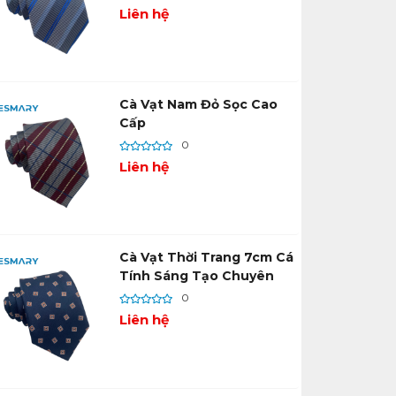
Liên hệ
Cà Vạt Nam Đỏ Sọc Cao
Cấp
0
Liên hệ
Cà Vạt Thời Trang 7cm Cá
Tính Sáng Tạo Chuyên
Nghiệp
0
Liên hệ