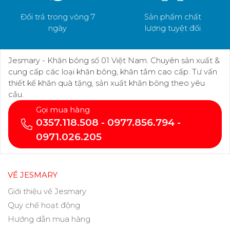
Đổi trả trong vòng 7
Sản phẩm chất
ngày
lượng tuyệt đối
Jesmary - Khăn bông số 01 Việt Nam. Chuyên sản xuất &
cung cấp các loại khăn bông, khăn tắm cao cấp. Tư vấn
thiết kế khăn quà tặng, sản xuất khăn bông theo yêu
cầu.
Gọi mua hàng
0357.118.508 - 0977.856.794 -
0971.026.205
VỀ JESMARY
Giới thiệu về Jesmary
Quy chế hoạt động
Hướng dẫn mua hàng