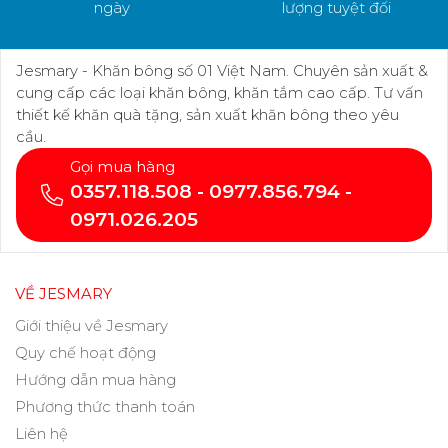
ngày
lượng tuyệt đối
Jesmary - Khăn bông số 01 Việt Nam. Chuyên sản xuất &
cung cấp các loại khăn bông, khăn tắm cao cấp. Tư vấn
thiết kế khăn quà tặng, sản xuất khăn bông theo yêu
cầu.
Gọi mua hàng
0357.118.508 - 0977.856.794 -
0971.026.205
VỀ JESMARY
Giới thiệu về Jesmary
Quy chế hoạt động
Hướng dẫn mua hàng
Phương thức thanh toán
Liên hệ