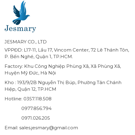
JESMARY CO., LTD
VPPĐD: L17-11, Lầu 17, Vincom Center, 72 Lê Thánh Tôn,
P. Bến Nghé, Quận 1, TP.HCM.
Factory: Khu Công Nghiệp Phùng Xã, Xã Phùng Xã,
Huyện Mỹ Đức, Hà Nội
Kho : 193/9/2B Nguyễn Thị Búp, Phường Tân Chánh
Hiệp, Quận 12, TP.HCM
Hotline: 0357.118.508
0977.856.794
0971.026.205
Email: sales.jesmary@gmail.com