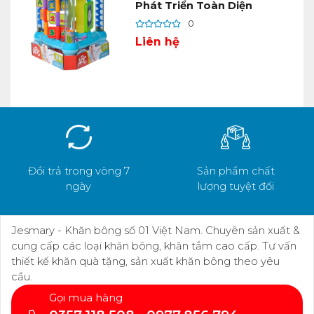
Phát Triển Toàn Diện
0
Liên hệ
Đổi trả trong vòng 7
Sản phẩm chất
ngày
lượng tuyệt đối
Jesmary - Khăn bông số 01 Việt Nam. Chuyên sản xuất &
cung cấp các loại khăn bông, khăn tắm cao cấp. Tư vấn
thiết kế khăn quà tặng, sản xuất khăn bông theo yêu
cầu.
Gọi mua hàng