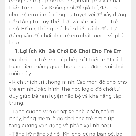
đồng hành giúp bé học hỏi, khám phá và phát
triển từng ngày. Không chỉ để giải trí, đồ chơi
cho trẻ em còn là công cụ tuyệt vời để xây dựng
nền tảng tư duy, thể chất và cảm xúc cho trẻ
nhỏ. Bố mẹ thông thái luôn biết cách đầu tư
đúng vào đồ chơi cho trẻ em chất lượng và phù
hợp.
1. Lợi Ích Khi Bé Chơi Đồ Chơi Cho Trẻ Em
Đồ chơi cho trẻ em giúp bé phát triển một cách
toàn diện thông qua những hoạt động vui chơi
mỗi ngày:
- Kích thích trí thông minh: Các món đồ chơi cho
trẻ em như xếp hình, thẻ học logic, đồ chơi tư
duy giúp bé rèn luyện não bộ và khả năng tập
trung.
- Tăng cường vận động: Xe chòi chân, thảm
nhảy, bóng mềm là đồ chơi cho trẻ em giúp
tăng cường vận động và phản xạ linh hoạt.
- Tăng kỹ năng xã hội: Khi chơi cùng bạn bè, bé