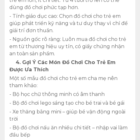
trẻ em lớn, ít chi tiết. Từ 4 tuổi trở lên có thể
dùng đồ chơi phức tạp hơn.
- Tính giáo dục cao: Chọn đồ chơi cho trẻ em
giúp phát triển kỹ năng và tư duy thay vì chỉ để
giải trí đơn thuần.
- Nguồn gốc rõ ràng: Luôn mua đồ chơi cho trẻ
em từ thương hiệu uy tín, có giấy chứng nhận
an toàn sản phẩm.
4. Gợi Ý Các Món Đồ Chơi Cho Trẻ Em
Được Ưa Thích
Một số mẫu đồ chơi cho trẻ em cha mẹ nên
tham khảo:
- Bộ học chữ thông minh có âm thanh
- Bộ đồ chơi lego sáng tạo cho bé trai và bé gái
- Xe thăng bằng mini – giúp bé vận động ngoài
trời
- Bộ đồ chơi nấu ăn nhiều chi tiết – nhập vai làm
đầu bếp