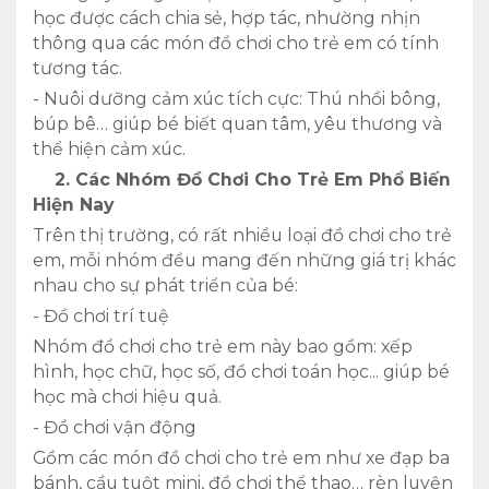
học được cách chia sẻ, hợp tác, nhường nhịn
thông qua các món đồ chơi cho trẻ em có tính
tương tác.
- Nuôi dưỡng cảm xúc tích cực: Thú nhồi bông,
búp bê… giúp bé biết quan tâm, yêu thương và
thể hiện cảm xúc.
2. Các Nhóm Đồ Chơi Cho Trẻ Em Phổ Biến
Hiện Nay
Trên thị trường, có rất nhiều loại đồ chơi cho trẻ
em, mỗi nhóm đều mang đến những giá trị khác
nhau cho sự phát triển của bé:
- Đồ chơi trí tuệ
Nhóm đồ chơi cho trẻ em này bao gồm: xếp
hình, học chữ, học số, đồ chơi toán học... giúp bé
học mà chơi hiệu quả.
- Đồ chơi vận động
Gồm các món đồ chơi cho trẻ em như xe đạp ba
bánh, cầu tuột mini, đồ chơi thể thao… rèn luyện