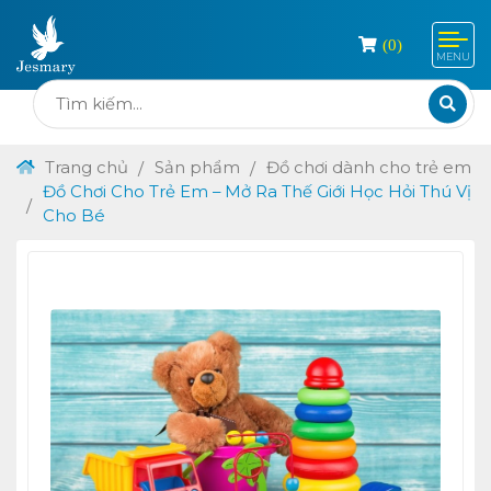
(
0
)
MENU
Trang chủ
Sản phẩm
Đồ chơi dành cho trẻ em
Đồ Chơi Cho Trẻ Em – Mở Ra Thế Giới Học Hỏi Thú Vị
Cho Bé