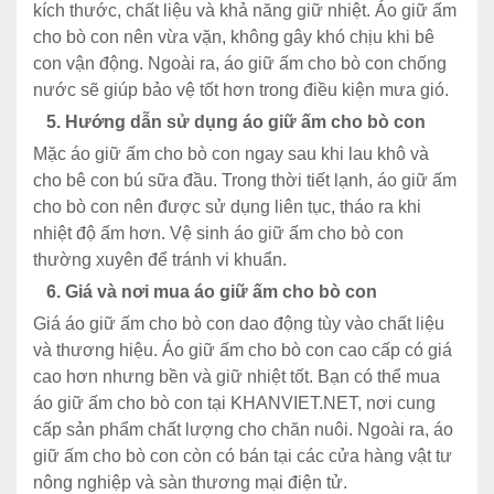
k
ích th
ư
ớc, chất liệu v
à kh
ả n
ăng
gi
ữ
nhiệt.
Áo
gi
ữ ấm
cho
b
ò
con nên v
ừa vặn,
kh
ông
gây
khó ch
ịu
khi
b
ê
con v
ận
đ
ộng
. Ngo
ài ra,
áo
gi
ữ
ấm cho b
ò con
ch
ống
n
ư
ớc
sẽ
gi
úp
b
ảo
vệ
tốt h
ơn
trong
đi
ều
kiện
m
ưa gi
ó.
5.
H
ư
ớng
dẫn sử dụng
áo gi
ữ ấm cho b
ò con
M
ặc
áo
gi
ữ
ấm
cho b
ò con
ngay
sau khi lau
khô
và
cho
bê con bú s
ữa
đ
ầu
. Trong thời
tiết
lạnh,
áo gi
ữ ấm
cho b
ò con
nên
đư
ợc
sử
dụng
li
ên
t
ục
,
th
áo
ra khi
nhi
ệt
đ
ộ ấm h
ơn. V
ệ sinh
áo
gi
ữ
ấm cho
b
ò
con
th
ư
ờng
xuy
ên
đ
ể tr
ánh vi
khu
ẩn
.
6.
Gi
á
và
n
ơi
mua
áo
gi
ữ ấm cho b
ò con
Giá áo gi
ữ
ấm
cho
b
ò con dao
đ
ộng
t
ùy vào
ch
ất
liệu
v
à
th
ương hi
ệu.
Áo
gi
ữ ấm cho b
ò con cao c
ấp c
ó
giá
cao
h
ơn
nhưng
b
ền
v
à
gi
ữ nhiệt tốt. Bạn c
ó th
ể mua
áo
gi
ữ
ấm
cho
b
ò
con
t
ại
KHANVIET.NET, n
ơi cung
c
ấp
sản
phẩm
chất l
ư
ợng cho
ch
ăn
nu
ôi. Ngoài
ra
,
áo
gi
ữ
ấm
cho
b
ò
con còn có bán
t
ại
c
ác
c
ửa
h
àng v
ật t
ư
n
ông nghi
ệp v
à sàn th
ương m
ại
đi
ện tử.