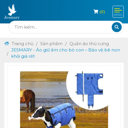
(
0
)
MENU
Trang chủ
Sản phẩm
Quần áo thú cưng
JESMARY - Áo giữ ấm cho bò con – Bảo vệ bê non
khỏi giá rét