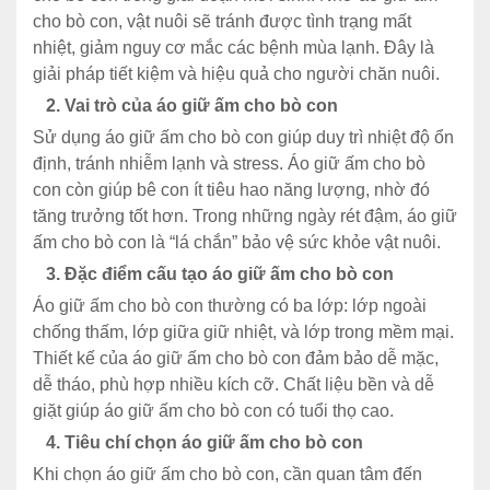
cho b
ò con, v
ật nu
ôi
s
ẽ
tr
ánh
đư
ợc
t
ình
tr
ạng
mất
nhiệt, giảm nguy c
ơ m
ắc c
ác b
ệnh
m
ùa
l
ạnh.
Đ
ây là
gi
ải ph
áp
ti
ết
kiệm v
à hi
ệu quả cho
ng
ư
ời
ch
ăn nu
ôi.
2. Vai trò c
ủa
áo gi
ữ ấm cho b
ò con
S
ử dụng
áo
gi
ữ
ấm
cho
b
ò
con
giúp
duy
trì
nhi
ệt
đ
ộ ổn
đ
ịnh
,
tr
ánh
nhi
ễm
lạnh
v
à
stress.
Áo
gi
ữ ấm cho
b
ò
con
còn
giúp
bê con ít tiêu hao n
ăng lư
ợng, nhờ
đ
ó
t
ăng trư
ởng
tốt
h
ơn
.
Trong
nh
ững
ng
ày
rét
đ
ậm,
áo
gi
ữ
ấm
cho
b
ò
con
là
“
lá
ch
ắn” bảo
vệ
sức
khỏe
vật
nu
ôi
.
3.
Đ
ặc
đi
ểm cấu tạo
áo gi
ữ ấm
cho
b
ò con
Áo
gi
ữ
ấm
cho
b
ò
con th
ư
ờng c
ó ba l
ớp: lớp
ngo
ài
ch
ống
thấm
, lớp giữa giữ nhiệt, v
à l
ớp trong
mềm
mại
.
Thiết kế
của
áo
gi
ữ
ấm
cho b
ò con
đ
ảm
bảo
dễ
mặc
,
dễ
th
áo,
phù
h
ợp
nhiều
k
ích
c
ỡ. Chất liệu bền
v
à
d
ễ
giặt gi
úp áo gi
ữ ấm cho b
ò con
có
tu
ổi
thọ cao.
4. Ti
êu chí ch
ọn
áo gi
ữ
ấm
cho
b
ò
con
Khi
ch
ọn
áo gi
ữ ấm cho b
ò con, c
ần
quan
t
âm
đ
ến