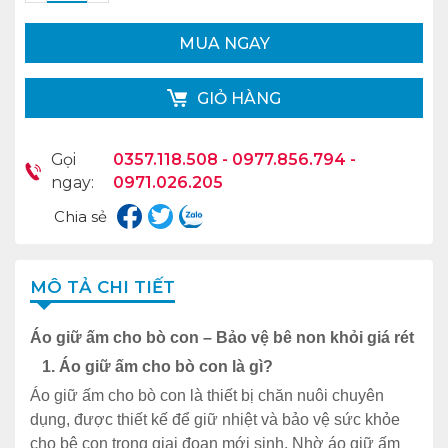
MUA NGAY
GIỎ HÀNG
Gọi
0357.118.508 - 0977.856.794 -
ngay:
0971.026.205
Chia sẻ
MÔ TẢ CHI TIẾT
Áo gi
ữ ấm cho
b
ò
con
– B
ảo vệ
b
ê
non kh
ỏi gi
á rét
1. Áo
gi
ữ
ấm
cho
b
ò
con là gì?
Áo gi
ữ ấm
cho
b
ò con là
thi
ết
bị
ch
ăn nu
ôi
chuyên
d
ụng
,
đư
ợc thiết
kế
đ
ể giữ nhiệt v
à b
ảo vệ sức khỏe
cho
b
ê
con trong giai
đo
ạn mới sinh. Nhờ
áo gi
ữ ấm