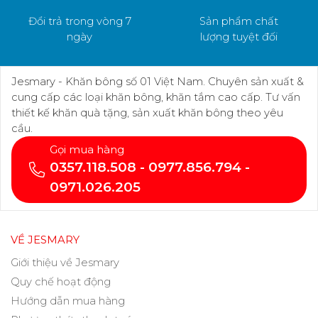
Đổi trả trong vòng 7
Sản phẩm chất
ngày
lượng tuyệt đối
Jesmary - Khăn bông số 01 Việt Nam. Chuyên sản xuất &
cung cấp các loại khăn bông, khăn tắm cao cấp. Tư vấn
thiết kế khăn quà tặng, sản xuất khăn bông theo yêu
cầu.
Gọi mua hàng
0357.118.508 - 0977.856.794 -
0971.026.205
VỀ JESMARY
Giới thiệu về Jesmary
Quy chế hoạt động
Hướng dẫn mua hàng