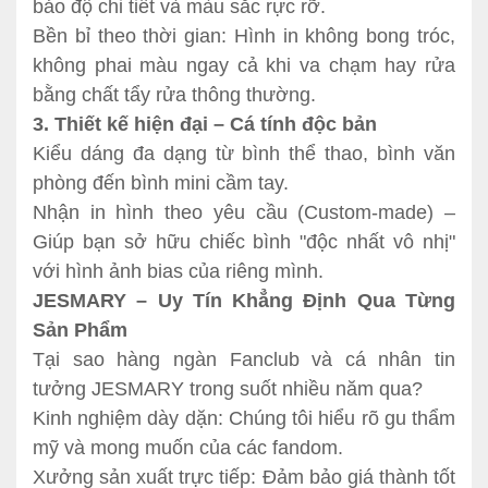
bảo độ chi tiết và màu sắc rực rỡ.
Bền bỉ theo thời gian: Hình in không bong tróc,
không phai màu ngay cả khi va chạm hay rửa
bằng chất tẩy rửa thông thường.
3. Thiết kế hiện đại – Cá tính độc bản
Kiểu dáng đa dạng từ bình thể thao, bình văn
phòng đến bình mini cầm tay.
Nhận in hình theo yêu cầu (Custom-made) –
Giúp bạn sở hữu chiếc bình "độc nhất vô nhị"
với hình ảnh bias của riêng mình.
JESMARY – Uy Tín Khẳng Định Qua Từng
Sản Phẩm
Tại sao hàng ngàn Fanclub và cá nhân tin
tưởng JESMARY trong suốt nhiều năm qua?
Kinh nghiệm dày dặn: Chúng tôi hiểu rõ gu thẩm
mỹ và mong muốn của các fandom.
Xưởng sản xuất trực tiếp: Đảm bảo giá thành tốt