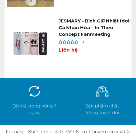
JESMARY - Bình Giữ Nhiệt Idol:
Cá Nhân Hóa – In Theo
Concept Fanmeeting
0
Liên hệ
Đổi trả trong vòng 7
Sản phẩm chất
ngày
lượng tuyệt đối
Jesmary - Khăn bông số 01 Việt Nam. Chuyên sản xuất &