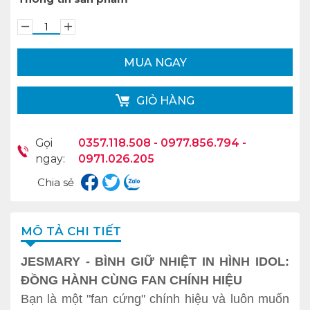
MUA NGAY
GIỎ HÀNG
Gọi
0357.118.508 - 0977.856.794 -
ngay:
0971.026.205
Chia sẻ
MÔ TẢ CHI TIẾT
JESMARY - BÌNH GIỮ NHIỆT IN HÌNH IDOL:
ĐỒNG HÀNH CÙNG FAN CHÍNH HIỆU
Bạn là một "fan cứng" chính hiệu và luôn muốn