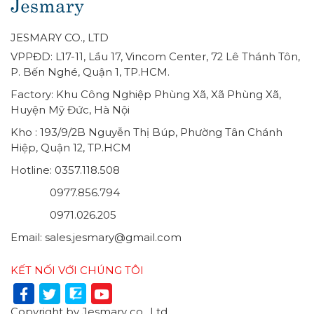
JESMARY CO., LTD
VPPĐD: L17-11, Lầu 17, Vincom Center, 72 Lê Thánh Tôn,
P. Bến Nghé, Quận 1, TP.HCM.
Factory: Khu Công Nghiệp Phùng Xã, Xã Phùng Xã,
Huyện Mỹ Đức, Hà Nội
Kho : 193/9/2B Nguyễn Thị Búp, Phường Tân Chánh
Hiệp, Quận 12, TP.HCM
Hotline: 0357.118.508
0977.856.794
0971.026.205
Email: sales.jesmary@gmail.com
KẾT NỐI VỚI CHÚNG TÔI
Copyright by Jesmary co., Ltd