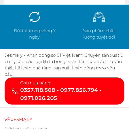
Đổi trả trong vòng 7
Sản phẩm chất
ngày
lượng tuyệt đối
Jesmary - Khăn bông số 01 Việt Nam. Chuyên sản xuất &
cung cấp các loại khăn bông, khăn tắm cao cấp. Tư vấn
thiết kế khăn quà tặng, sản xuất khăn bông theo yêu
cầu.
Gọi mua hàng
0357.118.508 - 0977.856.794 -
0971.026.205
VỀ JESMARY
Giới thiệu về Jesmary