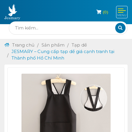
(
0
)
MENU
Trang chủ
Sản phẩm
Tạp dề
JESMARY – Cung cấp tạp dề giá cạnh tranh tại
Thành phố Hồ Chí Minh