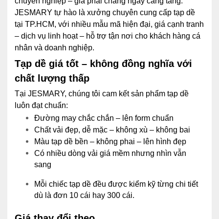
chuyên nghiệp – giá phải chăng ngày càng tăng.
JESMARY tự hào là xưởng chuyên cung cấp tạp dề
tại TP.HCM, với nhiều mẫu mã hiện đại, giá cạnh tranh
– dịch vụ linh hoạt – hỗ trợ tận nơi cho khách hàng cá
nhân và doanh nghiệp.
Tạp dề giá tốt – không đồng nghĩa với
chất lượng thấp
Tại JESMARY, chúng tôi cam kết sản phẩm tạp dề
luôn đạt chuẩn:
Đường may chắc chắn – lên form chuẩn
Chất vải đẹp, dễ mặc – không xù – không bai
Màu tạp dề bền – không phai – lên hình đẹp
Có nhiều dòng vải giá mềm nhưng nhìn vẫn
sang
Mỗi chiếc tạp dề đều được kiểm kỹ từng chi tiết
dù là đơn 10 cái hay 300 cái.
Giá thay đổi theo