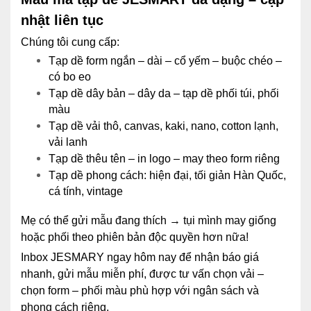
nhật liên tục
Chúng tôi cung cấp:
Tạp dề form ngắn – dài – cổ yếm – buộc chéo –
có bo eo
Tạp dề dây bản – dây da – tạp dề phối túi, phối
màu
Tạp dề vải thô, canvas, kaki, nano, cotton lạnh,
vải lanh
Tạp dề thêu tên – in logo – may theo form riêng
Tạp dề phong cách: hiện đại, tối giản Hàn Quốc,
cá tính, vintage
Mẹ có thể gửi mẫu đang thích → tụi mình may giống
hoặc phối theo phiên bản độc quyền hơn nữa!
Inbox JESMARY ngay hôm nay để nhận báo giá
nhanh, gửi mẫu miễn phí, được tư vấn chọn vải –
chọn form – phối màu phù hợp với ngân sách và
phong cách riêng.