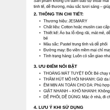
Sản phẩm không chỉ đảm bảo sự thoải mái 
tinh tế, dễ thương, màu sắc tươi sáng – giúp
2. THÔNG TIN CHI TIẾT:
Thương hiệu: JESMARY
Chất liệu: Cotton hoặc muslin cao cấp
Thiết kế:
Áo ba lỗ rộng rãi, mát mẻ, d
bé
Màu sắc: Pastel trung tính và dễ phối
Đường may: Bo viền mềm mại chỉ may
Tình trạng hàng: Luôn có sẵn giao nh
3. ƯU ĐIỂM NỔI BẬT
THOÁNG MÁT TUYỆT ĐỐI: Bé chạy nh
THẤM HÚT MỒ HÔI NHANH: Giữ da bé 
ÊM MỊN AN TOÀN CHO DA: Phù hợp v
GIẶT NHANH – KHÔ NHANH: Không lo 
DỄ PHỐI, DỄ DÙNG: Mặc ở nhà, đi chơ
4. LƯU Ý KHI SỬ DỤNG