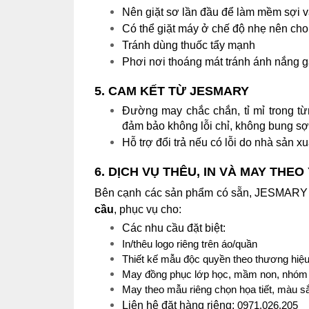
Nên giặt sơ lần đầu để làm mềm sợi v
Có thể giặt máy ở chế độ nhẹ nên cho 
Tránh dùng thuốc tẩy mạnh
Phơi nơi thoáng mát tránh ánh nắng gắ
5. CAM KẾT TỪ JESMARY
Đường may chắc chắn, tỉ mỉ trong từn
đảm bảo không lỗi chỉ, không bung sợ
Hỗ trợ đổi trả nếu có lỗi do nhà sản xu
6. DỊCH VỤ THÊU, IN VÀ MAY THEO
Bên cạnh các sản phẩm có sẵn, JESMARY
cầu
, phục vụ cho:
Các nhu cầu đặt biệt:
In/thêu logo riêng trên áo/quần
Thiết kế mẫu độc quyền theo thương hiệ
May đồng phục lớp học, mầm non, nhóm
May theo mẫu riêng chọn họa tiết, màu s
Liên hệ đặt hàng riêng:
0971.026.205