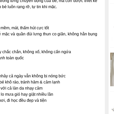
trong từng chuyển động của bé, mà còn được thiết kế
 bé luôn rạng rỡ, tự tin khi mặc.
 mềm, mát, thấm hút cực tốt
ễ mặc và q
uần đùi lưng thun co giãn, không hằn bụng
 chắc chắn, không xổ, không cấn ngứa
anh toàn quốc
ảy cả ngày vẫn không bị nóng bức
khô ráo, tránh hăm & cảm lạnh
ới cả làn da nhạy cảm
mưa gió hay giặt nhiều lần
i, đi học đều đẹp và tiện