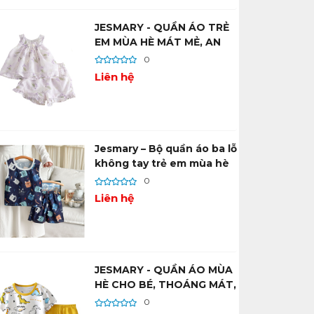
JESMARY - QUẦN ÁO TRẺ
EM MÙA HÈ MÁT MẺ, AN
TOÀN, ĐÁNG YÊU
0
Liên hệ
Jesmary – Bộ quần áo ba lỗ
không tay trẻ em mùa hè
0
Liên hệ
JESMARY - QUẦN ÁO MÙA
HÈ CHO BÉ, THOÁNG MÁT,
AN TOÀN, CÁ TÍNH RIÊNG
0