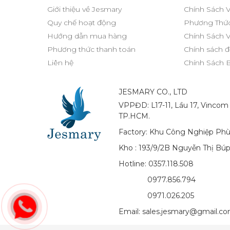
Giới thiệu về Jesmary
Chính Sách 
Quy chế hoạt động
Phương Thức
Hướng dẫn mua hàng
Chính Sách 
Phương thức thanh toán
Chính sách đ
Liên hệ
Chính Sách 
JESMARY CO., LTD
VPPĐD: L17-11, Lầu 17, Vincom
TP.HCM.
Factory: Khu Công Nghiệp Phù
Kho : 193/9/2B Nguyễn Thị Bú
Hotline: 0357.118.508
0977.856.794
0971.026.205
Email: sales.jesmary@gmail.c