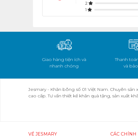
2
1
Giao hàng tiện ích và
Thanh toán
nhanh chóng
và bảo
Jesmary - Khăn bông số 01 Việt Nam. Chuyên sản x
cao cấp. Tư vấn thiết kế khăn quà tặng, sản xuất k
VỀ JESMARY
CÁC CHÍNH