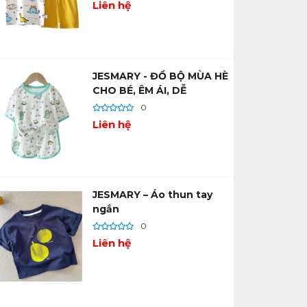
Liên hệ
JESMARY - ĐỒ BỘ MÙA HÈ
CHO BÉ, ÊM ÁI, DỄ
THƯƠNG HẾT NẤC!
0
Liên hệ
JESMARY – Áo thun tay
ngắn
0
Liên hệ