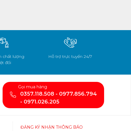
 chất lượng
Hỗ trợ trực tuyến 24/7
ệt đối
Gọi mua hàng
0357.118.508 - 0977.856.794
- 0971.026.205
ĐĂNG KÝ NHẬN THÔNG BÁO