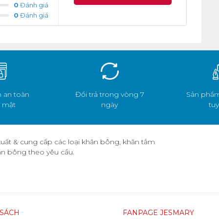
0
Đánh giá
0
Đánh giá
 an toàn
Đổi trả trong vòng 7
Sản phẩm
 mật
ngày
tuy
uất & cung cấp các loại khăn bông, khăn tắm
hăn bông theo yêu cầu.
 SÁCH
FANPAGE JESMARY