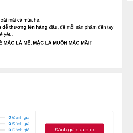
hoải mái cả mùa hè.
và dễ thương lên hàng đầu
, để mỗi sản phẩm đến tay
é yêu.
É MẶC LÀ MÊ, MẶC LÀ MUỐN MẶC MÃI!
”
0
Đánh giá
0
Đánh giá
Đánh giá của bạn
0
Đánh giá