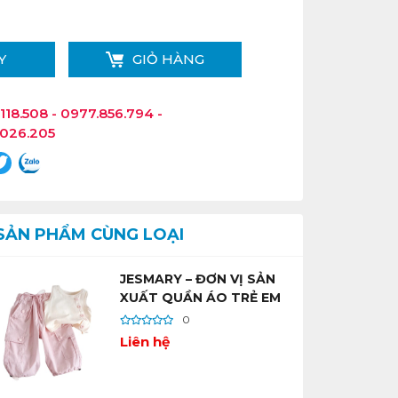
Y
GIỎ HÀNG
118.508 - 0977.856.794 -
.026.205
SẢN PHẨM CÙNG LOẠI
JESMARY – ĐƠN VỊ SẢN
XUẤT QUẦN ÁO TRẺ EM
HỢP THỜI TRANG SỐ
0
LƯỢNG LỚN
Liên hệ