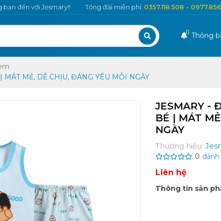
bạn đến với Jesmary!!
Tổng đài miễn phí:
0357.118.508 - 0977.85
0
Thông b
 em
| MÁT MẺ, DỄ CHỊU, ĐÁNG YÊU MỖI NGÀY
JESMARY - 
BÉ | MÁT MẺ
NGÀY
Thương hiệu:
Jes
0
đánh 
Liên hệ
Thông tin sản p