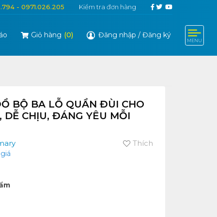
6.794 - 0971.026.205
Kiểm tra đơn hàng
áo
Giỏ hàng
(
0
)
Đăng nhập
/
Đăng ký
MENU
ĐỒ BỘ BA LỖ QUẦN ĐÙI CHO
, DỄ CHỊU, ĐÁNG YÊU MỖI
mary
Thích
giá
hẩm