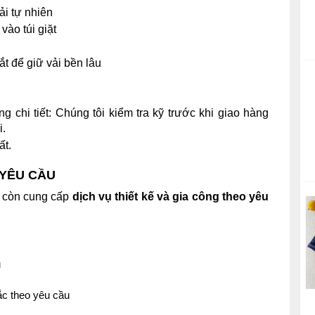
ải tự nhiên
vào túi giặt
t để giữ vải bền lâu
g chi tiết:
Chúng tôi kiểm tra kỹ trước khi giao hàng
i.
ất.
 YÊU CẦU
 còn cung cấp
dịch vụ thiết kế và gia công theo yêu
u
ắc theo yêu cầu