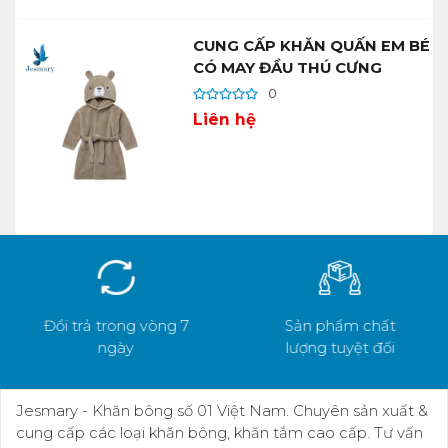
CUNG CẤP KHĂN QUẤN EM BÉ
CÓ MAY ĐẦU THÚ CƯNG
0
Liên hệ
Đổi trả trong vòng 7
Sản phẩm chất
ngày
lượng tuyệt đối
Jesmary - Khăn bông số 01 Việt Nam. Chuyên sản xuất &
cung cấp các loại khăn bông, khăn tắm cao cấp. Tư vấn