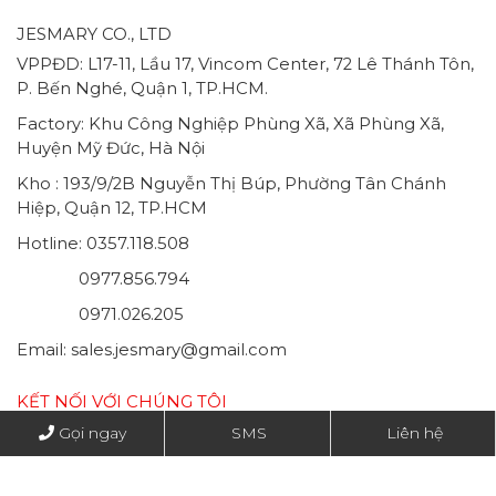
JESMARY CO., LTD
VPPĐD: L17-11, Lầu 17, Vincom Center, 72 Lê Thánh Tôn,
P. Bến Nghé, Quận 1, TP.HCM.
Factory: Khu Công Nghiệp Phùng Xã, Xã Phùng Xã,
Huyện Mỹ Đức, Hà Nội
Kho : 193/9/2B Nguyễn Thị Búp, Phường Tân Chánh
Hiệp, Quận 12, TP.HCM
Hotline: 0357.118.508
0977.856.794
0971.026.205
Email: sales.jesmary@gmail.com
KẾT NỐI VỚI CHÚNG TÔI
Gọi ngay
SMS
Liên hệ
Copyright by Jesmary co., Ltd
Thiết kế web
IMS