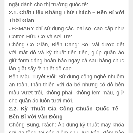
ngặt dành cho thị trường quốc tế:
2.1. Chất Liệu Kháng Thử Thách – Bền Bỉ Với
Thời Gian
JESMARY chỉ sử dụng các loại sợi cao cấp như
Cotton Hữu Cơ và sợi Tre:
Chống Co Giãn, Biến Dạng: Sợi vải được dệt
với mật độ và kỹ thuật tiên tiến, giúp quần áo
giữ form dáng hoàn hảo ngay cả sau hàng chục
lần giặt sấy ở nhiệt độ cao.
Bền Màu Tuyệt Đối: Sử dụng công nghệ nhuộm
an toàn, thân thiện với da bé nhưng có độ bền
màu vượt trội, không phai, không lem màu, giữ
cho quần áo luôn tươi mới.
2.2. Kỹ Thuật Gia Công Chuẩn Quốc Tế –
Bền Bỉ Với Vận Động
Chống Bung, Rách: Áp dụng kỹ thuật may khóa
sợi đa tầng tại các điểm chịu lực kéo, đảm bảo