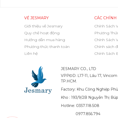
VỀ JESMARY
CÁC CHÍNH
Giới thiệu về Jesmary
Chính Sách 
Quy chế hoạt động
Phương Thức
Hướng dẫn mua hàng
Chính Sách 
Phương thức thanh toán
Chính sách đ
Liên hệ
Chính Sách 
JESMARY CO., LTD
VPPĐD: L17-11, Lầu 17, Vincom
TP.HCM.
Factory: Khu Công Nghiệp Phù
Kho : 193/9/2B Nguyễn Thị Bú
Hotline: 0357.118.508
0977.856.794