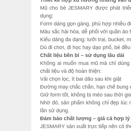
Thiết kế hợp xu hướng nhưng vẫn d
Mũ cho bé JESMARY được phát triển 
dụng:
Form dáng gọn gàng, phù hợp nhiều độ
Màu sắc hài hòa, dễ phối với quần áo
Kiểu dáng đa dạng: lưỡi trai, bucket,
Dù đi chơi, đi học hay dạo phố, bé đều
Chất liệu bền bỉ – sử dụng lâu dài
Không ai muốn mua mũ mà chỉ dùng đ
chất liệu và độ hoàn thiện:
Vải chọn lọc, ít bai dão sau khi giặt
Đường may chắc chắn, hạn chế bung 
Giữ form tốt, không bị méo sau thời g
Nhờ đó, sản phẩm không chỉ đẹp lúc
lần sử dụng.
Đảm bảo chất lượng – giá cả hợp lý
JESMARY sản xuất trực tiếp nên có thể