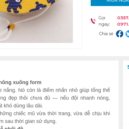
MUA NGA
Gọi
0357.
ngay:
0971
Chia sẻ
 không xuống form
e nắng. Nó còn là điểm nhấn nhỏ giúp tổng thể
ưng đẹp thôi chưa đủ — nếu đội nhanh nóng,
t khó dùng lâu dài.
hững chiếc mũ vừa thời trang, vừa dễ chịu khi
rm sau thời gian sử dụng.