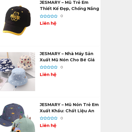
JESMARY – Mũ Trẻ Em
Thiết Kế Đẹp, Chống Nắng
Tốt Cho Bé Mọi Lứa Tuổi
0
Liên hệ
JESMARY – Nhà Máy Sản
Xuất Mũ Nón Cho Bé Giá
Tận Xưởng, Giao Hàng
0
Toàn Quốc
Liên hệ
JESMARY – Mũ Nón Trẻ Em
Xuất Khẩu: Chất Liệu An
Toàn Cho Làn Da Nhạy
0
Cảm
Liên hệ