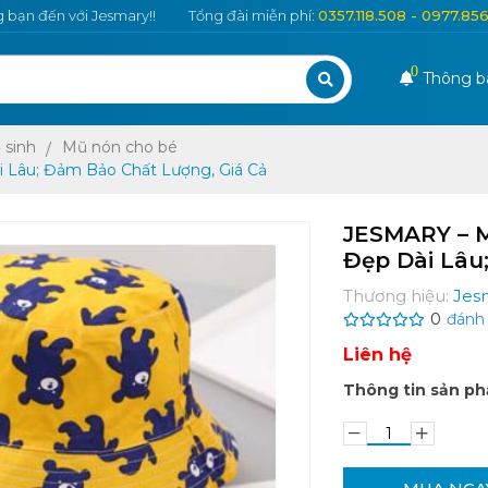
bạn đến với Jesmary!!
Tổng đài miễn phí:
0357.118.508 - 0977.85
0
Thông b
 sinh
Mũ nón cho bé
 Lâu; Đảm Bảo Chất Lượng, Giá Cả
JESMARY – M
Đẹp Dài Lâu
Thương hiệu:
Jes
0
đánh 
Liên hệ
Thông tin sản p