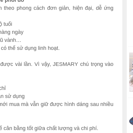
ễ phối đồ
theo phong cách đơn giản, hiện đại, dễ ứng
 tuổi
 hàng ngày
 mũ vành…
 có thể sử dụng linh hoạt.
ược vài lần. Vì vậy, JESMARY chú trọng vào
chỉ
ian sử dụng
 mới mua mà vẫn giữ được hình dáng sau nhiều
 cân bằng tốt giữa chất lượng và chi phí.