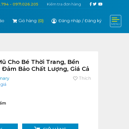
6.794 - 0971.026.205
Kiểm tra đơn hàng
áo
Giỏ hàng
(
0
)
Đăng nhập
/
Đăng ký
MENU
ũ Cho Bé Thời Trang, Bền
; Đảm Bảo Chất Lượng, Giá Cả
mary
Thích
giá
hẩm