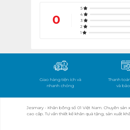
5
4
0
3
2
1
Giao hàng tiện ích và
Thanh toán
nhanh chóng
và bảo
Jesmary - Khăn bông số 01 Việt Nam. Chuyên sản x
cao cấp. Tư vấn thiết kế khăn quà tặng, sản xuất k