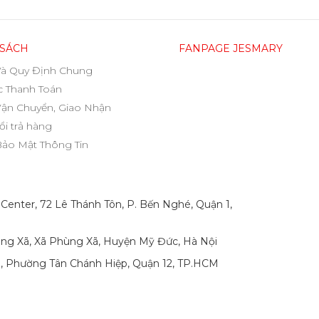
 SÁCH
FANPAGE JESMARY
Và Quy Định Chung
 Thanh Toán
Vận Chuyển, Giao Nhận
ổi trả hàng
Bảo Mật Thông Tin
 Center, 72 Lê Thánh Tôn, P. Bến Nghé, Quận 1,
ng Xã, Xã Phùng Xã, Huyện Mỹ Đức, Hà Nội
p, Phường Tân Chánh Hiệp, Quận 12, TP.HCM