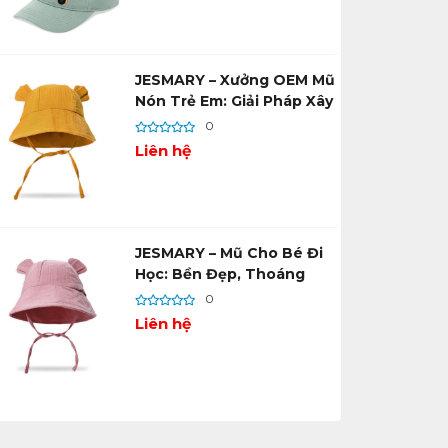
JESMARY – Xưởng OEM Mũ
Nón Trẻ Em: Giải Pháp Xây
Dựng Thương Hiệu Riêng
0
Chuyên Nghiệp
Liên hệ
JESMARY – Mũ Cho Bé Đi
Học: Bền Đẹp, Thoáng
Mát, Thiết Kế Đáng Yêu
0
Liên hệ