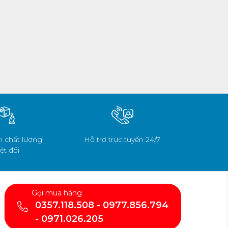
 chất lượng
Hỗ trợ trực tuyến 24/7
ệt đối
Gọi mua hàng
0357.118.508 - 0977.856.794
- 0971.026.205