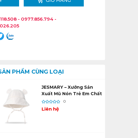
Y
GIỎ HÀNG
118.508 - 0977.856.794 -
.026.205
SẢN PHẨM CÙNG LOẠI
JESMARY – Xưởng Sản
Xuất Mũ Nón Trẻ Em Chất
Lượng Cao, Nhận Gia Công
0
Theo Yêu Cầu Liên hệ Số
Liên hệ
lượng