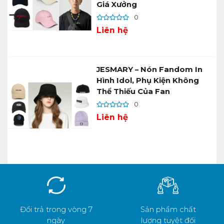
Giá Xưởng
0
Liên hệ
JESMARY – Nón Fandom In
Hình Idol, Phụ Kiện Không
Thể Thiếu Của Fan
0
Liên hệ
Đổi trả trong vòng 7
Sản phẩm chất
ngày
lượng tuyệt đối