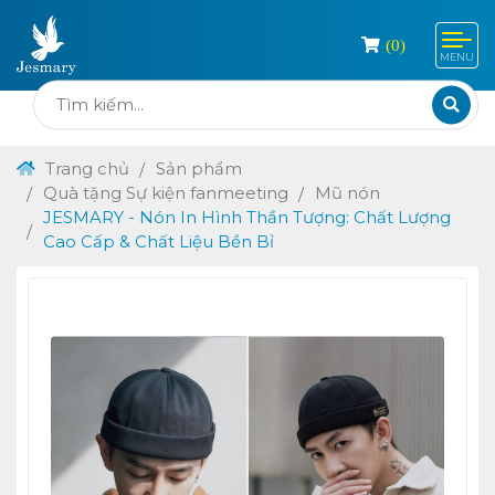
(
0
)
MENU
Trang chủ
Sản phẩm
Quà tặng Sự kiện fanmeeting
Mũ nón
JESMARY - Nón In Hình Thần Tượng: Chất Lượng
Cao Cấp & Chất Liệu Bền Bỉ