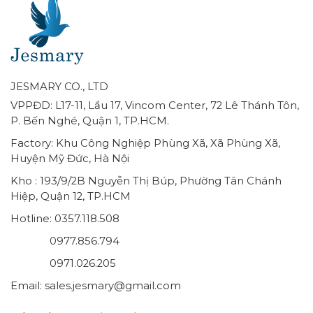
JESMARY CO., LTD
VPPĐD: L17-11, Lầu 17, Vincom Center, 72 Lê Thánh Tôn,
P. Bến Nghé, Quận 1, TP.HCM.
Factory: Khu Công Nghiệp Phùng Xã, Xã Phùng Xã,
Huyện Mỹ Đức, Hà Nội
Kho : 193/9/2B Nguyễn Thị Búp, Phường Tân Chánh
Hiệp, Quận 12, TP.HCM
Hotline: 0357.118.508
0977.856.794
0971.026.205
Email: sales.jesmary@gmail.com