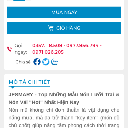
MUA NGAY
GIỎ HÀNG
Gọi
0357.118.508 - 0977.856.794 -
ngay:
0971.026.205
Chia sẻ
MÔ TẢ CHI TIẾT
JESMARY - Top Những Mẫu Nón Lưỡi Trai &
Nón Vải "Hot" Nhất Hiện Nay
Nón mũ không chỉ đơn thuần là vật dụng che
nắng mưa, mà đã trở thành "key item" (món đồ
chủ chốt) giúp nâng tầm phong cách thời trang