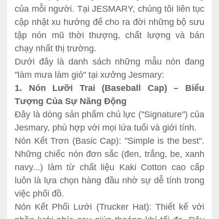
của mỗi người. Tại JESMARY, chúng tôi liên tục
cập nhật xu hướng để cho ra đời những bộ sưu
tập nón mũ thời thượng, chất lượng và bán
chạy nhất thị trường.
Dưới đây là danh sách những mẫu nón đang
"làm mưa làm gió" tại xưởng Jesmary:
1. Nón Lưỡi Trai (Baseball Cap) – Biểu
Tượng Của Sự Năng Động
Đây là dòng sản phẩm chủ lực ("Signature") của
Jesmary, phù hợp với mọi lứa tuổi và giới tính.
Nón Kết Trơn (Basic Cap): "Simple is the best".
Những chiếc nón đơn sắc (đen, trắng, be, xanh
navy...) làm từ chất liệu Kaki Cotton cao cấp
luôn là lựa chọn hàng đầu nhờ sự dễ tính trong
việc phối đồ.
Nón Kết Phối Lưới (Trucker Hat): Thiết kế với