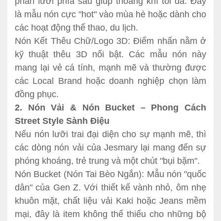
phần lưới phía sau giúp thoáng khí tối đa. Đây
là mẫu nón cực "hot" vào mùa hè hoặc dành cho
các hoạt động thể thao, du lịch.
Nón Kết Thêu Chữ/Logo 3D: Điểm nhấn nằm ở
kỹ thuật thêu 3D nổi bật. Các mẫu nón này
mang lại vẻ cá tính, mạnh mẽ và thường được
các Local Brand hoặc doanh nghiệp chọn làm
đồng phục.
2. Nón Vải & Nón Bucket – Phong Cách
Street Style Sành Điệu
Nếu nón lưỡi trai đại diện cho sự mạnh mẽ, thì
các dòng nón vải của Jesmary lại mang đến sự
phóng khoáng, trẻ trung và một chút "bụi bặm".
Nón Bucket (Nón Tai Bèo Ngắn): Mẫu nón "quốc
dân" của Gen Z. Với thiết kế vành nhỏ, ôm nhẹ
khuôn mặt, chất liệu vải Kaki hoặc Jeans mềm
mại, đây là item không thể thiếu cho những bộ