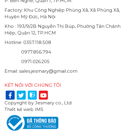
P. Bến Nghé, Quận 1, TP.HCM.
Factory: Khu Công Nghiệp Phùng Xã, Xã Phùng Xã,
Huyện Mỹ Đức, Hà Nội
Kho : 193/9/2B Nguyễn Thị Búp, Phường Tân Chánh
Hiệp, Quận 12, TP.HCM
Hotline: 0357.118.508
0977.856.794
0971.026.205
Email: sales.jesmary@gmail.com
KẾT NỐI VỚI CHÚNG TÔI
Copyright by Jesmary co., Ltd
Thiết kế web
IMS