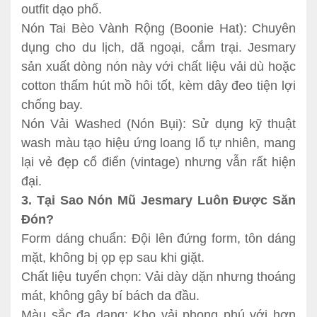
outfit dạo phố.
Nón Tai Bèo Vành Rộng (Boonie Hat): Chuyên
dụng cho du lịch, dã ngoại, cắm trại. Jesmary
sản xuất dòng nón này với chất liệu vải dù hoặc
cotton thấm hút mồ hôi tốt, kèm dây đeo tiện lợi
chống bay.
Nón Vải Washed (Nón Bụi): Sử dụng kỹ thuật
wash màu tạo hiệu ứng loang lổ tự nhiên, mang
lại vẻ đẹp cổ điển (vintage) nhưng vẫn rất hiện
đại.
3. Tại Sao Nón Mũ Jesmary Luôn Được Săn
Đón?
Form dáng chuẩn: Đội lên đứng form, tôn dáng
mặt, không bị ọp ẹp sau khi giặt.
Chất liệu tuyển chọn: Vải dày dặn nhưng thoáng
mát, không gây bí bách da đầu.
Màu sắc đa dạng: Kho vải phong phú với hơn