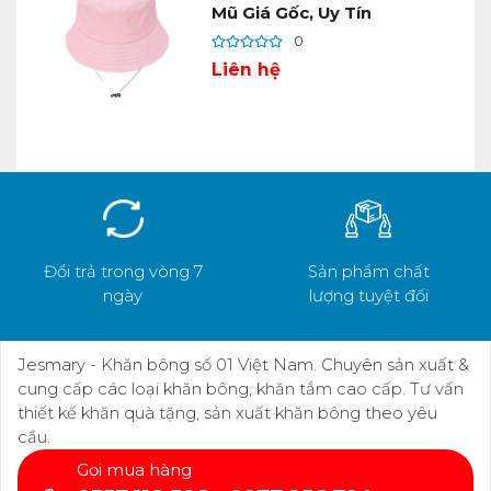
Mũ Giá Gốc, Uy Tín
0
Liên hệ
Đổi trả trong vòng 7
Sản phẩm chất
ngày
lượng tuyệt đối
Jesmary - Khăn bông số 01 Việt Nam. Chuyên sản xuất &
cung cấp các loại khăn bông, khăn tắm cao cấp. Tư vấn
thiết kế khăn quà tặng, sản xuất khăn bông theo yêu
cầu.
Gọi mua hàng