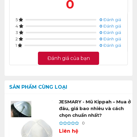
0
5
0
Đánh giá
4
0
Đánh giá
3
0
Đánh giá
2
0
Đánh giá
1
0
Đánh giá
Đánh giá của bạn
SẢN PHẨM CÙNG LOẠI
JESMARY - Mũ Kippah – Mua ở
đâu, giá bao nhiêu và cách
chọn chuẩn nhất?
0
Liên hệ