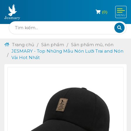
(
0
)
MENU
Trang chủ
Sản phẩm
Sản phẩm mũ, nón
JESMARY - Top Những Mẫu Nón Lưỡi Trai and Nón
Vải Hot Nhất