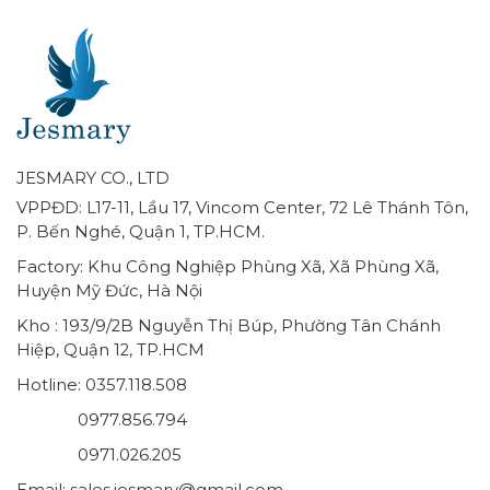
JESMARY CO., LTD
VPPĐD: L17-11, Lầu 17, Vincom Center, 72 Lê Thánh Tôn,
P. Bến Nghé, Quận 1, TP.HCM.
Factory: Khu Công Nghiệp Phùng Xã, Xã Phùng Xã,
Huyện Mỹ Đức, Hà Nội
Kho : 193/9/2B Nguyễn Thị Búp, Phường Tân Chánh
Hiệp, Quận 12, TP.HCM
Hotline: 0357.118.508
0977.856.794
0971.026.205
Email: sales.jesmary@gmail.com