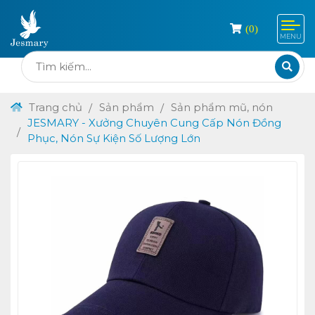
(
0
)
MENU
Trang chủ
Sản phẩm
Sản phẩm mũ, nón
JESMARY - Xưởng Chuyên Cung Cấp Nón Đồng
Phục, Nón Sự Kiện Số Lượng Lớn