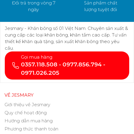
Đổi trả trong vòng 7
Sản phẩm chất
ngày
lượng tuyệt đối
Jesmary - Khăn bông số 01 Việt Nam. Chuyên sản xuất &
cung cấp các loại khăn bông, khăn tắm cao cấp. Tư vấn
thiết kế khăn quà tặng, sản xuất khăn bông theo yêu
cầu.
Gọi mua hàng
0357.118.508 - 0977.856.794 -
0971.026.205
VỀ JESMARY
Giới thiệu về Jesmary
Quy chế hoạt động
Hướng dẫn mua hàng
Phương thức thanh toán