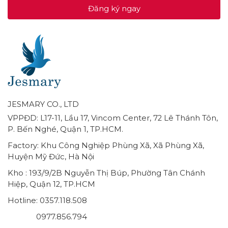
Đăng ký ngay
JESMARY CO., LTD
VPPĐD: L17-11, Lầu 17, Vincom Center, 72 Lê Thánh Tôn,
P. Bến Nghé, Quận 1, TP.HCM.
Factory: Khu Công Nghiệp Phùng Xã, Xã Phùng Xã,
Huyện Mỹ Đức, Hà Nội
Kho : 193/9/2B Nguyễn Thị Búp, Phường Tân Chánh
Hiệp, Quận 12, TP.HCM
Hotline: 0357.118.508
0977.856.794