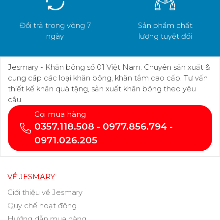
Đổi trả trong vòng 7
Sản phẩm chất
ngày
lượng tuyệt đối
Jesmary - Khăn bông số 01 Việt Nam. Chuyên sản xuất &
cung cấp các loại khăn bông, khăn tắm cao cấp. Tư vấn
thiết kế khăn quà tặng, sản xuất khăn bông theo yêu
cầu.
Gọi mua hàng
0357.118.508 - 0977.856.794 -
0971.026.205
VỀ JESMARY
Giới thiệu về Jesmary
Quy chế hoạt động
Hướng dẫn mua hàng