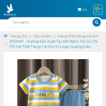
(
0
)
MENU
Trang chủ
Sản phẩm
Hàng thời trang trẻ em
JESMAY - Xưởng Sản Xuất Tại Việt Nam Tối Ưu Chi
Phí Với Thời Trang Trẻ Em In Logo Quảng Cáo.