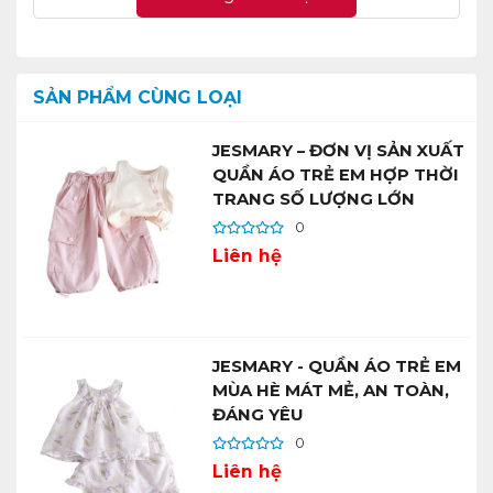
SẢN PHẨM CÙNG LOẠI
JESMARY – ĐƠN VỊ SẢN XUẤT
QUẦN ÁO TRẺ EM HỢP THỜI
TRANG SỐ LƯỢNG LỚN
0
Liên hệ
JESMARY - QUẦN ÁO TRẺ EM
MÙA HÈ MÁT MẺ, AN TOÀN,
ĐÁNG YÊU
0
Liên hệ