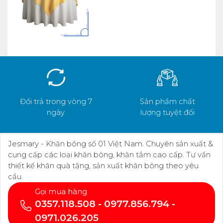
Đổi trả trong vòng 7
Sản phẩm chất
ngày
lượng tuyệt đối
Jesmary - Khăn bông số 01 Việt Nam. Chuyên sản xuất &
cung cấp các loại khăn bông, khăn tắm cao cấp. Tư vấn
thiết kế khăn quà tặng, sản xuất khăn bông theo yêu
cầu.
Gọi mua hàng
0357.118.508 - 0977.856.794 -
0971.026.205