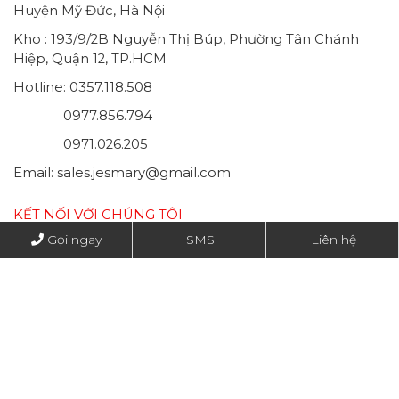
Huyện Mỹ Đức, Hà Nội
Kho : 193/9/2B Nguyễn Thị Búp, Phường Tân Chánh
Hiệp, Quận 12, TP.HCM
Hotline: 0357.118.508
0977.856.794
0971.026.205
Email: sales.jesmary@gmail.com
KẾT NỐI VỚI CHÚNG TÔI
Gọi ngay
SMS
Liên hệ
Copyright by Jesmary co., Ltd
Thiết kế web
IMS