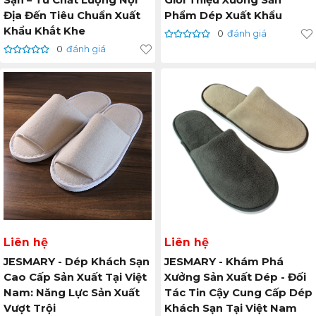
Sạn – Từ Chất Lượng Nội
Giới Thiệu Xưởng Sản
Địa Đến Tiêu Chuẩn Xuất
Phẩm Dép Xuất Khẩu
Khẩu Khắt Khe
0
đánh giá
0
đánh giá
Liên hệ
Liên hệ
JESMARY - Dép Khách Sạn
JESMARY - Khám Phá
Cao Cấp Sản Xuất Tại Việt
Xưởng Sản Xuất Dép - Đối
Nam: Năng Lực Sản Xuất
Tác Tin Cậy Cung Cấp Dép
Vượt Trội
Khách Sạn Tại Việt Nam