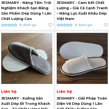
JESMARY - Nâng Tầm Trải
JESMARY - Cam Kết Chất
Nghiệm Khách Sạn Bằng
Lượng – Giá Cả Cạnh Tranh
Sản Phẩm Dép Dùng 1 Lần
– Năng Lực Xuất Khẩu Dép
Chất Lượng Cao
Việt Nam
0
đánh giá
0
đánh giá
Liên hệ
Liên hệ
JESMARY - Xưởng Sản
JESMARY - Giải Pháp Toàn
Xuất Dép Đi Trong Khách
Diện Về Dép Dùng 1 Lần: