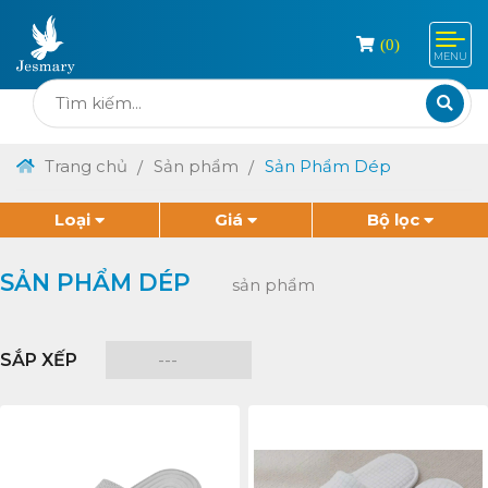
(
0
)
MENU
Trang chủ
Sản phẩm
Sản Phẩm Dép
Loại
Giá
Bộ lọc
SẢN PHẨM DÉP
sản phẩm
SẮP XẾP