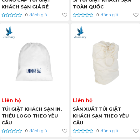
CUNG CẤP TÚI GIẶT
SỈ TÚI GIẶT KHÁCH SẠN
KHÁCH SẠN GIÁ RẺ
TOÀN QUỐC
0
đánh giá
0
đánh giá
Liên hệ
Liên hệ
TÚI GIẶT KHÁCH SẠN IN,
SẢN XUẤT TÚI GIẶT
THÊU LOGO THEO YÊU
KHÁCH SẠN THEO YÊU
CẦU
CẦU
0
đánh giá
0
đánh giá