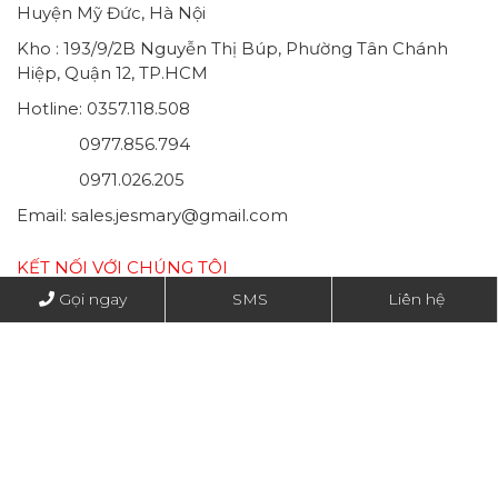
Huyện Mỹ Đức, Hà Nội
Kho : 193/9/2B Nguyễn Thị Búp, Phường Tân Chánh
Hiệp, Quận 12, TP.HCM
Hotline: 0357.118.508
0977.856.794
0971.026.205
Email: sales.jesmary@gmail.com
KẾT NỐI VỚI CHÚNG TÔI
Gọi ngay
SMS
Liên hệ
Copyright by Jesmary co., Ltd
Thiết kế web
IMS