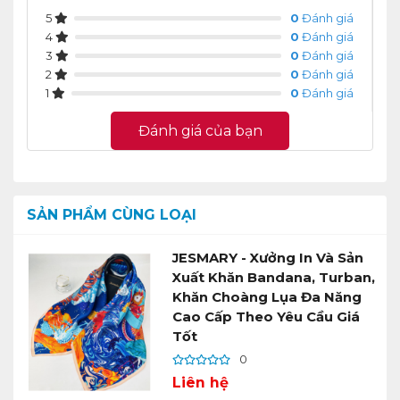
5
0
Đánh giá
4
0
Đánh giá
3
0
Đánh giá
2
0
Đánh giá
1
0
Đánh giá
Đánh giá của bạn
SẢN PHẨM CÙNG LOẠI
JESMARY - Xưởng In Và Sản
Xuất Khăn Bandana, Turban,
Khăn Choàng Lụa Đa Năng
Cao Cấp Theo Yêu Cầu Giá
Tốt
0
Liên hệ