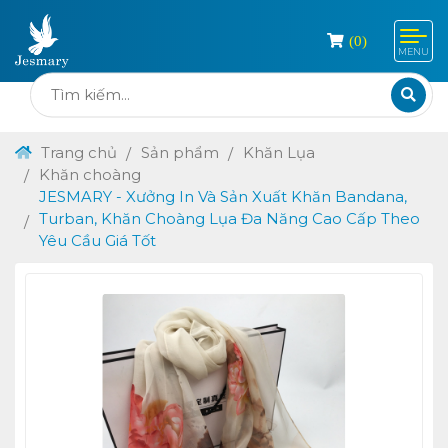
(
0
)
MENU
Trang chủ
Sản phẩm
Khăn Lụa
Khăn choàng
JESMARY - Xưởng In Và Sản Xuất Khăn Bandana,
Turban, Khăn Choàng Lụa Đa Năng Cao Cấp Theo
Yêu Cầu Giá Tốt