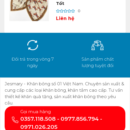
Tốt
0
Liên hệ
Đổi trả trong vòng 7
Sản phẩm chất
ngày
lượng tuyệt đối
Jesmary - Khăn bông số 01 Việt Nam. Chuyên sản xuất &
cung cấp các loại khăn bông, khăn tắm cao cấp. Tư vấn
thiết kế khăn quà tặng, sản xuất khăn bông theo yêu
cầu.
Gọi mua hàng
0357.118.508 - 0977.856.794 -
0971.026.205