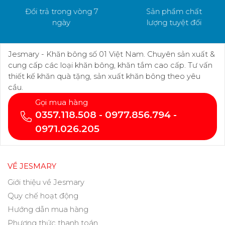
Đổi trả trong vòng 7
Sản phẩm chất
ngày
lượng tuyệt đối
Jesmary - Khăn bông số 01 Việt Nam. Chuyên sản xuất &
cung cấp các loại khăn bông, khăn tắm cao cấp. Tư vấn
thiết kế khăn quà tặng, sản xuất khăn bông theo yêu
cầu.
Gọi mua hàng
0357.118.508 - 0977.856.794 -
0971.026.205
VỀ JESMARY
Giới thiệu về Jesmary
Quy chế hoạt động
Hướng dẫn mua hàng
Phương thức thanh toán