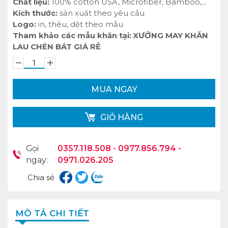
Chất liệu:
100% cotton USA, Microfiber, Bamboo,...
Kích thước:
sản xuất theo yêu cầu
Logo:
in, thêu, dệt theo mẫu
Tham khảo các mẫu khăn tại:
XƯỞNG MAY KHĂN
LAU CHÉN BÁT GIÁ RẺ
MUA NGAY
GIỎ HÀNG
Gọi
0357.118.508 - 0977.856.794 -
ngay:
0971.026.205
Chia sẻ
MÔ TẢ CHI TIẾT