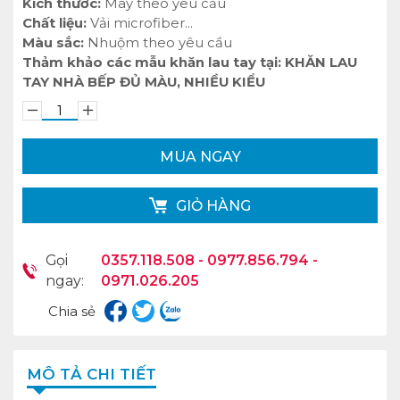
Kích thước:
May theo yêu cầu
Chất liệu:
Vải microfiber...
Màu sắc:
Nhuộm theo yêu cầu
Thảm khảo các mẫu khăn lau tay tại:
KHĂN LAU
TAY NHÀ BẾP ĐỦ MÀU, NHIỀU KIỂU
MUA NGAY
GIỎ HÀNG
Gọi
0357.118.508 - 0977.856.794 -
ngay:
0971.026.205
Chia sẻ
MÔ TẢ CHI TIẾT