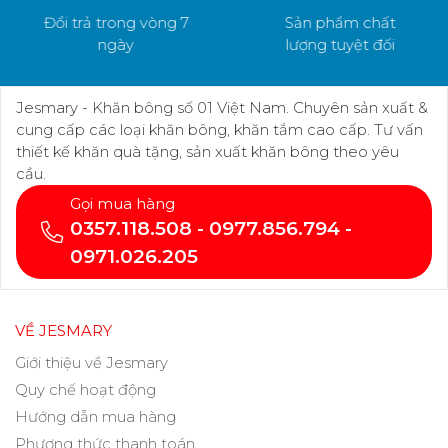
Đổi trả trong vòng 7
Sản phẩm chất
ngày
lượng tuyệt đối
Jesmary - Khăn bông số 01 Việt Nam. Chuyên sản xuất &
cung cấp các loại khăn bông, khăn tắm cao cấp. Tư vấn
thiết kế khăn quà tặng, sản xuất khăn bông theo yêu
cầu.
Gọi mua hàng
0357.118.508 - 0977.856.794 -
0971.026.205
VỀ JESMARY
Giới thiệu về Jesmary
Quy chế hoạt động
Hướng dẫn mua hàng
Phương thức thanh toán