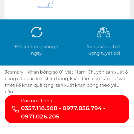
Đổi trả trong vòng 7
Sản phẩm chất
ngày
lượng tuyệt đối
Jesmary - Khăn bông số 01 Việt Nam. Chuyên sản xuất &
cung cấp các loại khăn bông, khăn tắm cao cấp. Tư vấn
thiết kế khăn quà tặng, sản xuất khăn bông theo yêu
cầu.
Gọi mua hàng
0357.118.508 - 0977.856.794 -
0971.026.205