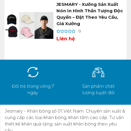
JESMARY - Xưởng Sản Xuất
Nón In Hình Thần Tượng Độc
Quyền – Đặt Theo Yêu Cầu,
Giá Xưởng
0
Liên hệ
Đổi trả trong vòng 7
Sản phẩm chất
ngày
lượng tuyệt đối
Jesmary - Khăn bông số 01 Việt Nam. Chuyên sản xuất &
cung cấp các loại khăn bông, khăn tắm cao cấp. Tư vấn
thiết kế khăn quà tặng, sản xuất khăn bông theo yêu
cầu.