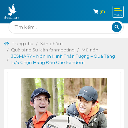
(
0
)
MENU
Trang chủ
Sản phẩm
Quà tặng Sự kiện fanmeeting
Mũ nón
JESMARY - Nón In Hình Thần Tượng – Quà Tặng
Lựa Chọn Hàng Đầu Cho Fandom