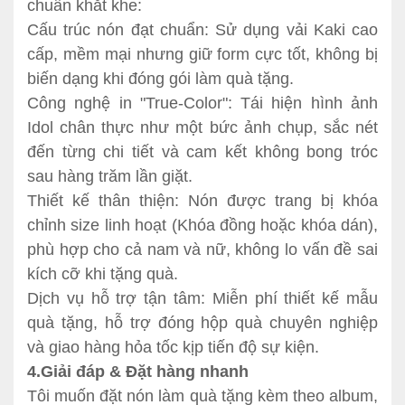
chuẩn khắt khe:
Cấu trúc nón đạt chuẩn: Sử dụng vải Kaki cao
cấp, mềm mại nhưng giữ form cực tốt, không bị
biến dạng khi đóng gói làm quà tặng.
Công nghệ in "True-Color": Tái hiện hình ảnh
Idol chân thực như một bức ảnh chụp, sắc nét
đến từng chi tiết và cam kết không bong tróc
sau hàng trăm lần giặt.
Thiết kế thân thiện: Nón được trang bị khóa
chỉnh size linh hoạt (Khóa đồng hoặc khóa dán),
phù hợp cho cả nam và nữ, không lo vấn đề sai
kích cỡ khi tặng quà.
Dịch vụ hỗ trợ tận tâm: Miễn phí thiết kế mẫu
quà tặng, hỗ trợ đóng hộp quà chuyên nghiệp
và giao hàng hỏa tốc kịp tiến độ sự kiện.
4.Giải đáp & Đặt hàng nhanh
Tôi muốn đặt nón làm quà tặng kèm theo album,