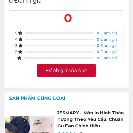
0 Đánh giá
0
5
0
Đánh giá
4
0
Đánh giá
3
0
Đánh giá
2
0
Đánh giá
1
0
Đánh giá
Đánh giá của bạn
SẢN PHẨM CÙNG LOẠI
JESMARY – Nón In Hình Thần
Tượng Theo Yêu Cầu, Chuẩn
Gu Fan Chính Hiệu