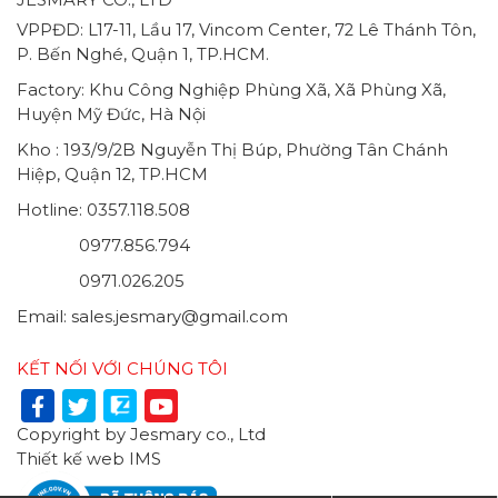
VPPĐD: L17-11, Lầu 17, Vincom Center, 72 Lê Thánh Tôn,
P. Bến Nghé, Quận 1, TP.HCM.
Factory: Khu Công Nghiệp Phùng Xã, Xã Phùng Xã,
Huyện Mỹ Đức, Hà Nội
Kho : 193/9/2B Nguyễn Thị Búp, Phường Tân Chánh
Hiệp, Quận 12, TP.HCM
Hotline: 0357.118.508
0977.856.794
0971.026.205
Email: sales.jesmary@gmail.com
KẾT NỐI VỚI CHÚNG TÔI
Copyright by Jesmary co., Ltd
Thiết kế web
IMS