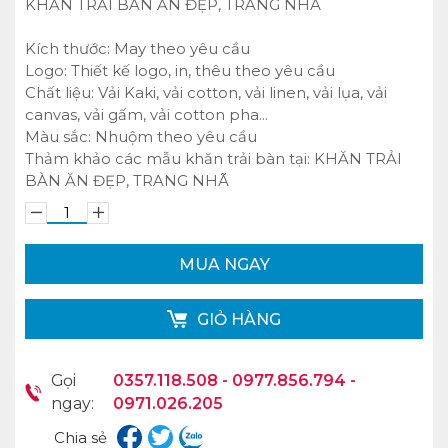
KHĂN TRẢI BÀN ĂN ĐẸP, TRANG NHÃ
Kích thước: May theo yêu cầu
Logo: Thiết kế logo, in, thêu theo yêu cầu
Chất liệu: Vải Kaki, vải cotton, vải linen, vải lụa, vải
canvas, vải gấm, vải cotton pha...
Màu sắc: Nhuộm theo yêu cầu
Thảm khảo các mẫu khăn trải bàn tại:
KHĂN TRẢI
BÀN ĂN ĐẸP, TRANG NHÃ
MUA NGAY
GIỎ HÀNG
Gọi
0357.118.508 - 0977.856.794 -
ngay:
0971.026.205
Chia sẻ