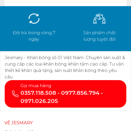
Đổi trả trong vòng 7
Sản phẩm chất
ngày
lượng tuyệt đối
Jesmary - Khăn bông số 01 Việt Nam. Chuyên sản xuất &
cung cấp các loại khăn bông, khăn tắm cao cấp. Tư vấn
thiết kế khăn quà tặng, sản xuất khăn bông theo yêu
cầu.
Gọi mua hàng
0357.118.508 - 0977.856.794 -
0971.026.205
VỀ JESMARY