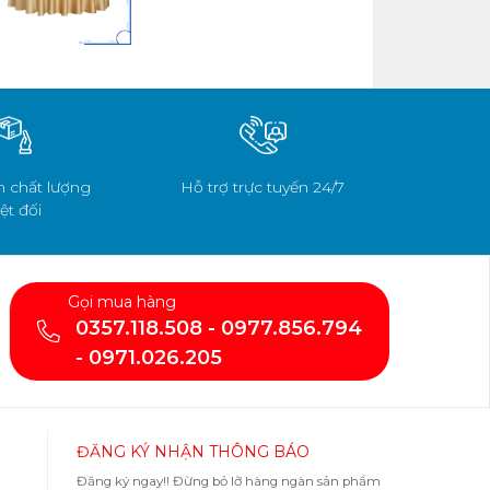
 chất lượng
Hỗ trợ trực tuyến 24/7
ệt đối
Gọi mua hàng
0357.118.508 - 0977.856.794
- 0971.026.205
ĐĂNG KÝ NHẬN THÔNG BÁO
Đăng ký ngay!! Đừng bỏ lỡ hàng ngàn sản phẩm