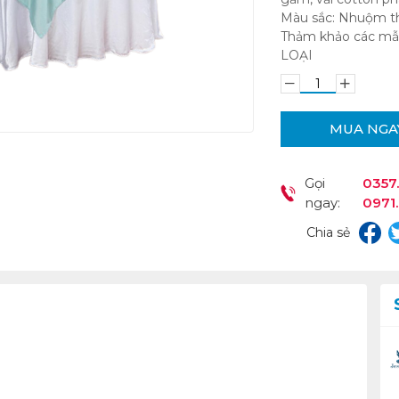
Màu sắc: Nhuộm t
Thảm khảo các mẫu 
LOẠI
MUA NGA
Gọi
0357.
ngay:
0971
Chia sẻ