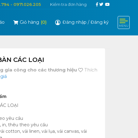
6.794 - 0971.026.205
Kiểm tra đơn hàng
áo
Giỏ hàng
(
0
)
Đăng nhập
/
Đăng ký
MENU
I
BÀN CÁC LOẠI
g gia công cho các thương hiệu
Thích
giá
hẩm
ÁC LOẠI
heo yêu cầu
, in, thêu theo yêu cầu
vải cotton, vải linen, vải lụa, vải canvas, vải
...