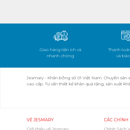
Giao hàng tiện ích và
Thanh toán
nhanh chóng
và bảo
Jesmary - Khăn bông số 01 Việt Nam. Chuyên sản x
cao cấp. Tư vấn thiết kế khăn quà tặng, sản xuất k
VỀ JESMARY
CÁC CHÍNH
Giới thiệu về Jesmary
Chính Sách 