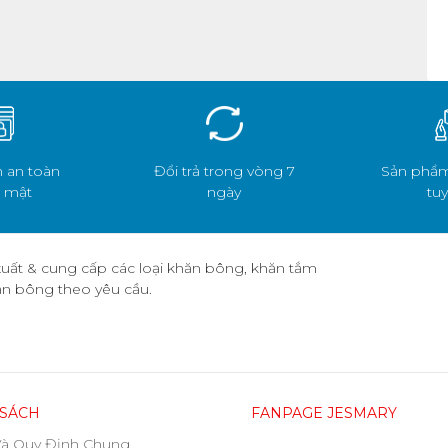
 an toàn
Đổi trả trong vòng 7
Sản phẩm
 mật
ngày
tuy
uất & cung cấp các loại khăn bông, khăn tắm
hăn bông theo yêu cầu.
 SÁCH
FANPAGE JESMARY
Và Quy Định Chung