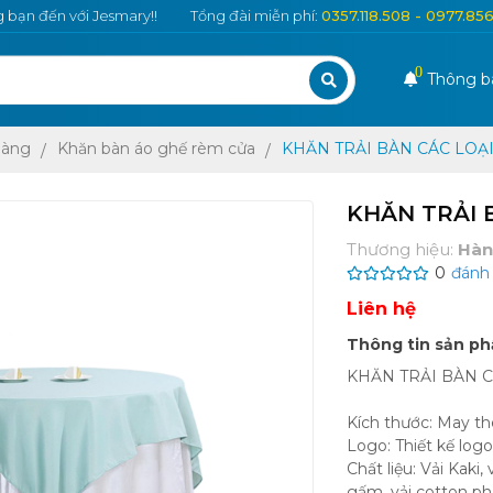
bạn đến với Jesmary!!
Tổng đài miễn phí:
0357.118.508 - 0977.85
0
Thông b
hàng
Khăn bàn áo ghế rèm cửa
KHĂN TRẢI BÀN CÁC LOẠ
KHĂN TRẢI 
Thương hiệu:
Hàn
0
đánh 
Liên hệ
Thông tin sản p
KHĂN TRẢI BÀN C
Kích thước: May t
Logo: Thiết kế logo
Chất liệu: Vải Kaki, 
gấm, vải cotton pha