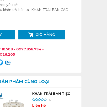
heo yêu cầu
khăn trải bàn tại:
KHĂN TRẢI BÀN CÁC
Y
GIỎ HÀNG
118.508 - 0977.856.794 -
.026.205
SẢN PHẨM CÙNG LOẠI
KHĂN TRẢI BÀN TIỆC
0
Liên hệ