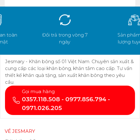
Đổi trả trong vòng 7
Sản phẩm chất
ngày
lượng tuyệt đối
Jesmary - Khăn bông số 01 Việt Nam. Chuyên sản xuất &
cung cấp các loại khăn bông, khăn tắm cao cấp. Tư vấn
thiết kế khăn quà tặng, sản xuất khăn bông theo yêu
cầu.
Gọi mua hàng
0357.118.508 - 0977.856.794 -
0971.026.205
VỀ JESMARY