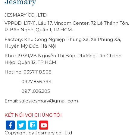
JESMARY CO., LTD
VPPĐD: L17-11, Lầu 17, Vincom Center, 72 Lê Thánh Tôn,
P. Bến Nghé, Quận 1, TP.HCM.
Factory: Khu Công Nghiệp Phùng Xã, Xã Phùng Xã,
Huyện Mỹ Đức, Hà Nội
Kho : 193/9/2B Nguyễn Thị Búp, Phường Tân Chánh
Hiệp, Quận 12, TP.HCM
Hotline: 0357.118.508
0977.856.794
0971.026.205
Email: sales.jesmary@gmail.com
KẾT NỐI VỚI CHÚNG TÔI
Copyright by Jesmary co., Ltd