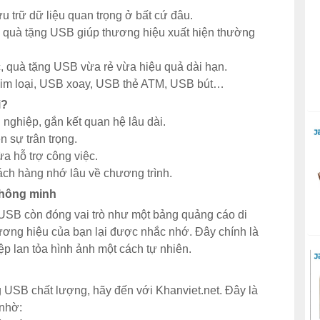
lưu trữ dữ liệu quan trọng ở bất cứ đâu.
n quà tặng USB giúp thương hiệu xuất hiện thường
c, quà tặng USB vừa rẻ vừa hiệu quả dài hạn.
kim loại, USB xoay, USB thẻ ATM, USB bút…
i?
nghiệp, gắn kết quan hệ lâu dài.
n sự trân trọng.
a hỗ trợ công việc.
ách hàng nhớ lâu về chương trình.
thông minh
 USB còn đóng vai trò như một bảng quảng cáo di
ơng hiệu của bạn lại được nhắc nhớ. Đây chính là
ệp lan tỏa hình ảnh một cách tự nhiên.
SB chất lượng, hãy đến với Khanviet.net. Đây là
 nhờ: