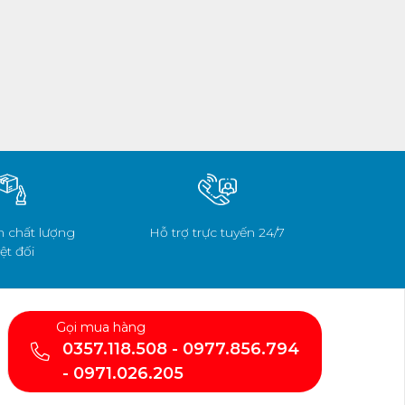
 chất lượng
Hỗ trợ trực tuyến 24/7
ệt đối
Gọi mua hàng
0357.118.508 - 0977.856.794
- 0971.026.205