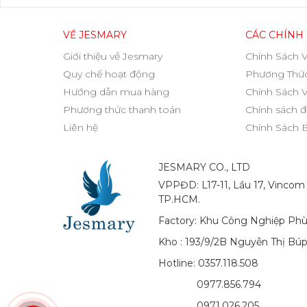
VỀ JESMARY
CÁC CHÍNH
Giới thiệu về Jesmary
Chính Sách 
Quy chế hoạt động
Phương Thức
Hướng dẫn mua hàng
Chính Sách 
Phương thức thanh toán
Chính sách đ
Liên hệ
Chính Sách 
JESMARY CO., LTD
VPPĐD: L17-11, Lầu 17, Vincom
TP.HCM.
Factory: Khu Công Nghiệp Phù
Kho : 193/9/2B Nguyễn Thị Bú
Hotline: 0357.118.508
0977.856.794
0971.026.205