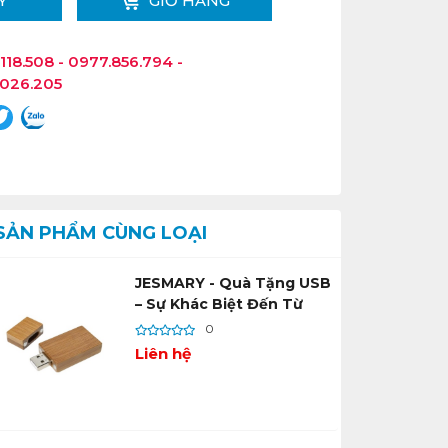
Y
GIỎ HÀNG
118.508 - 0977.856.794 -
.026.205
SẢN PHẨM CÙNG LOẠI
JESMARY - Quà Tặng USB
– Sự Khác Biệt Đến Từ
Chất Liệu
0
Liên hệ