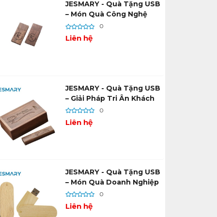
JESMARY - Quà Tặng USB
– Món Quà Công Nghệ
Được Doanh Nghiệp Ưa
0
Chuộng
Liên hệ
JESMARY - Quà Tặng USB
– Giải Pháp Tri Ân Khách
Hàng Hiện Đại
0
Liên hệ
JESMARY - Quà Tặng USB
– Món Quà Doanh Nghiệp
Vừa Tiện Ích Vừa Sang
0
Trọng
Liên hệ