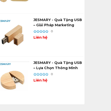
JESMARY - Quà Tặng USB
– Giải Pháp Marketing
Thông Minh Cho Doanh
0
Nghiệp
Liên hệ
JESMARY - Quà Tặng USB
– Lựa Chọn Thông Minh
Cho Mọi Đối Tượng Khách
0
Hàng
Liên hệ