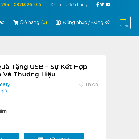
6.794 - 0971.026.205
Kiểm tra đơn hàng
áo
Giỏ hàng
(
0
)
Đăng nhập
/
Đăng ký
MENU
uà Tặng USB – Sự Kết Hợp
ch Và Thương Hiệu
mary
Thích
giá
hẩm