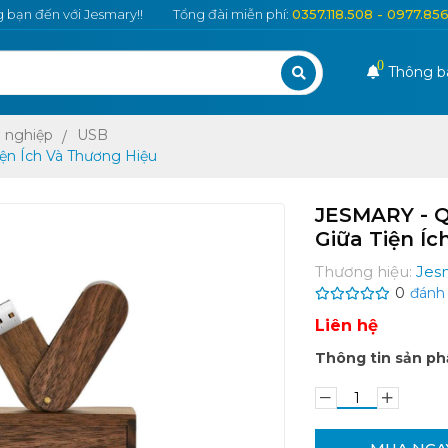
bạn đến với Jesmary!!
Tổng đài miễn phí:
0357.118.508 - 0977.85
0
Thông b
 nghiệp
USB
ện Ích Và Thương Hiệu
JESMARY - Q
Giữa Tiện Í
Thương hiệu:
Jes
0
đánh 
Liên hệ
Thông tin sản p