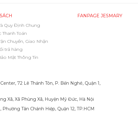
 SÁCH
FANPAGE JESMARY
Và Quy Định Chung
 Thanh Toán
Vận Chuyển, Giao Nhận
ổi trả hàng
Bảo Mật Thông Tin
 Center, 72 Lê Thánh Tôn, P. Bến Nghé, Quận 1,
ng Xã, Xã Phùng Xã, Huyện Mỹ Đức, Hà Nội
p, Phường Tân Chánh Hiệp, Quận 12, TP.HCM