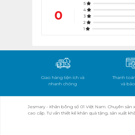
5
4
0
3
2
1
Giao hàng tiện ích và
Thanh toán
nhanh chóng
và bảo
Jesmary - Khăn bông số 01 Việt Nam. Chuyên sản x
cao cấp. Tư vấn thiết kế khăn quà tặng, sản xuất k