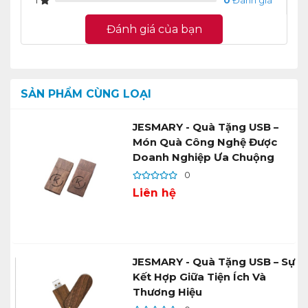
1
0
Đánh giá
Đánh giá của bạn
SẢN PHẨM CÙNG LOẠI
JESMARY - Quà Tặng USB –
Món Quà Công Nghệ Được
Doanh Nghiệp Ưa Chuộng
0
Liên hệ
JESMARY - Quà Tặng USB – Sự
Kết Hợp Giữa Tiện Ích Và
Thương Hiệu