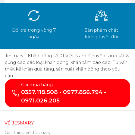
Đổi trả trong vòng 7
Sản phẩm chất
ngày
lượng tuyệt đối
Jesmary - Khăn bông số 01 Việt Nam. Chuyên sản xuất &
cung cấp các loại khăn bông, khăn tắm cao cấp. Tư vấn
thiết kế khăn quà tặng, sản xuất khăn bông theo yêu
cầu.
Gọi mua hàng
0357.118.508 - 0977.856.794 -
0971.026.205
VỀ JESMARY
Giới thiệu về Jesmary