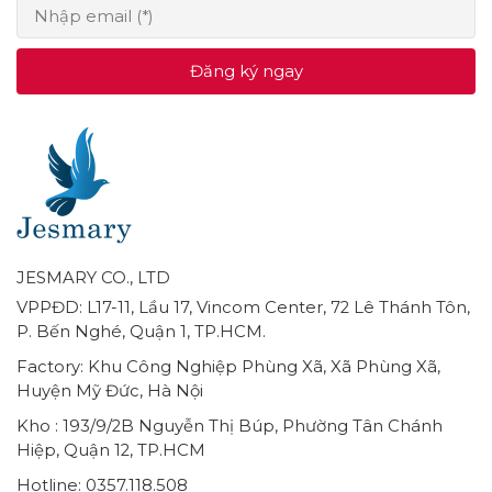
Đăng ký ngay
JESMARY CO., LTD
VPPĐD: L17-11, Lầu 17, Vincom Center, 72 Lê Thánh Tôn,
P. Bến Nghé, Quận 1, TP.HCM.
Factory: Khu Công Nghiệp Phùng Xã, Xã Phùng Xã,
Huyện Mỹ Đức, Hà Nội
Kho : 193/9/2B Nguyễn Thị Búp, Phường Tân Chánh
Hiệp, Quận 12, TP.HCM
Hotline: 0357.118.508